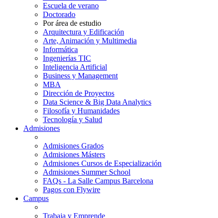
Escuela de verano
Doctorado
Por área de estudio
Arquitectura y Edificación
Arte, Animación y Multimedia
Informática
Ingenierías TIC
Inteligencia Artificial
Business y Management
MBA
Dirección de Proyectos
Data Science & Big Data Analytics
Filosofía y Humanidades
Tecnología y Salud
Admisiones
Admisiones Grados
Admisiones Másters
Admisiones Cursos de Especialización
Admisiones Summer School
FAQs - La Salle Campus Barcelona
Pagos con Flywire
Campus
Trabaja y Emprende