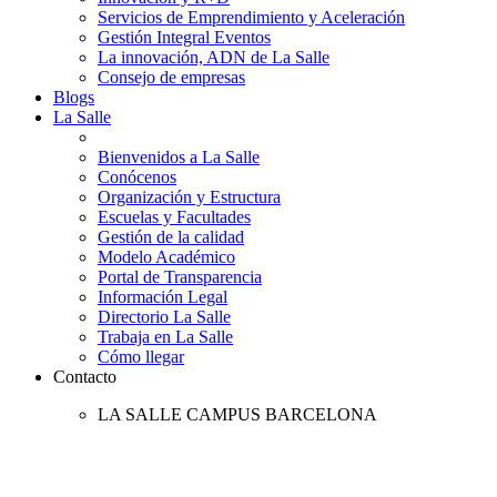
Servicios de Emprendimiento y Aceleración
Gestión Integral Eventos
La innovación, ADN de La Salle
Consejo de empresas
Blogs
La Salle
Bienvenidos a La Salle
Conócenos
Organización y Estructura
Escuelas y Facultades
Gestión de la calidad
Modelo Académico
Portal de Transparencia
Información Legal
Directorio La Salle
Trabaja en La Salle
Cómo llegar
Contacto
LA SALLE CAMPUS BARCELONA