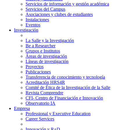
Servicios de información y gestión académica
Servicios del Campus
Asociaciones y clubes de estudiantes
Instalaciones
Eventos
Investigación
La Salle y la Investigación
Be a Researcher
Grupos e Institutos
Áreas de investigación
Líneas de investigación
Proyectos
Publicaciones
Transferencia de conocimiento y tecnología
Acreditación HRS4R
Comité de Ética de la Investigación de la Salle
Revista Comprendre
CFI- Centro de Financiación e Innovación
Observatorio IA
Empresa
Professional y Executive Education
Career Services
Innovación y R+D