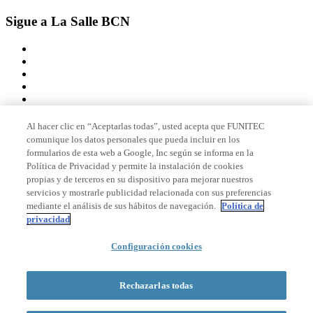
Sigue a La Salle BCN
Al hacer clic en “Aceptarlas todas”, usted acepta que FUNITEC
comunique los datos personales que pueda incluir en los
Miembro de
formularios de esta web a Google, Inc según se informa en la
Política de Privacidad y permite la instalación de cookies
propias y de terceros en su dispositivo para mejorar nuestros
servicios y mostrarle publicidad relacionada con sus preferencias
Acreditaciones
mediante el análisis de sus hábitos de navegación.
Política de
privacidad
Configuración cookies
© 2026 La Salle Campus Barcelona - URL |
Aviso legal
|
Política de
privacidad
|
Política de cookies
Rechazarlas todas
Formulario de búsqueda