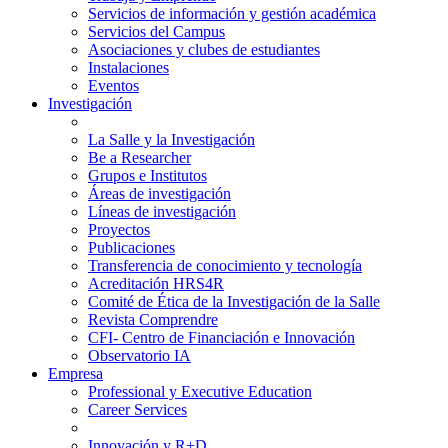
Servicios de información y gestión académica
Servicios del Campus
Asociaciones y clubes de estudiantes
Instalaciones
Eventos
Investigación
La Salle y la Investigación
Be a Researcher
Grupos e Institutos
Áreas de investigación
Líneas de investigación
Proyectos
Publicaciones
Transferencia de conocimiento y tecnología
Acreditación HRS4R
Comité de Ética de la Investigación de la Salle
Revista Comprendre
CFI- Centro de Financiación e Innovación
Observatorio IA
Empresa
Professional y Executive Education
Career Services
Innovación y R+D