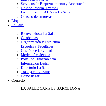
Servicios de Emprendimiento y Aceleración
Gestión Integral Eventos
La innovación, ADN de La Salle
Consejo de empresas
Blogs
La Salle
Bienvenidos a La Salle
Conócenos
Organización y Estructura
Escuelas y Facultades
Gestión de la calidad
Modelo Académico
Portal de Transparencia
Información Legal
Directorio La Salle
Trabaja en La Salle
Cómo llegar
Contacto
LA SALLE CAMPUS BARCELONA