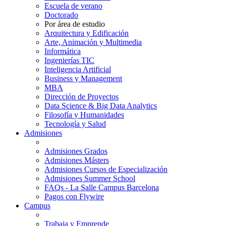
Escuela de verano
Doctorado
Por área de estudio
Arquitectura y Edificación
Arte, Animación y Multimedia
Informática
Ingenierías TIC
Inteligencia Artificial
Business y Management
MBA
Dirección de Proyectos
Data Science & Big Data Analytics
Filosofía y Humanidades
Tecnología y Salud
Admisiones
Admisiones Grados
Admisiones Másters
Admisiones Cursos de Especialización
Admisiones Summer School
FAQs - La Salle Campus Barcelona
Pagos con Flywire
Campus
Trabaja y Emprende