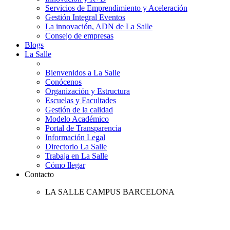
Servicios de Emprendimiento y Aceleración
Gestión Integral Eventos
La innovación, ADN de La Salle
Consejo de empresas
Blogs
La Salle
Bienvenidos a La Salle
Conócenos
Organización y Estructura
Escuelas y Facultades
Gestión de la calidad
Modelo Académico
Portal de Transparencia
Información Legal
Directorio La Salle
Trabaja en La Salle
Cómo llegar
Contacto
LA SALLE CAMPUS BARCELONA