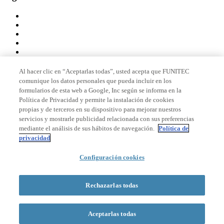
Al hacer clic en “Aceptarlas todas”, usted acepta que FUNITEC
comunique los datos personales que pueda incluir en los
Miembro de
formularios de esta web a Google, Inc según se informa en la
Política de Privacidad y permite la instalación de cookies
propias y de terceros en su dispositivo para mejorar nuestros
servicios y mostrarle publicidad relacionada con sus preferencias
Acreditaciones
mediante el análisis de sus hábitos de navegación.
Política de
privacidad
Configuración cookies
© 2026 La Salle Campus Barcelona - URL |
Aviso legal
|
Política de
privacidad
|
Política de cookies
Rechazarlas todas
Formulario de búsqueda
Aceptarlas todas