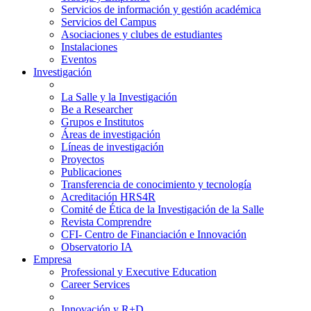
Servicios de información y gestión académica
Servicios del Campus
Asociaciones y clubes de estudiantes
Instalaciones
Eventos
Investigación
La Salle y la Investigación
Be a Researcher
Grupos e Institutos
Áreas de investigación
Líneas de investigación
Proyectos
Publicaciones
Transferencia de conocimiento y tecnología
Acreditación HRS4R
Comité de Ética de la Investigación de la Salle
Revista Comprendre
CFI- Centro de Financiación e Innovación
Observatorio IA
Empresa
Professional y Executive Education
Career Services
Innovación y R+D