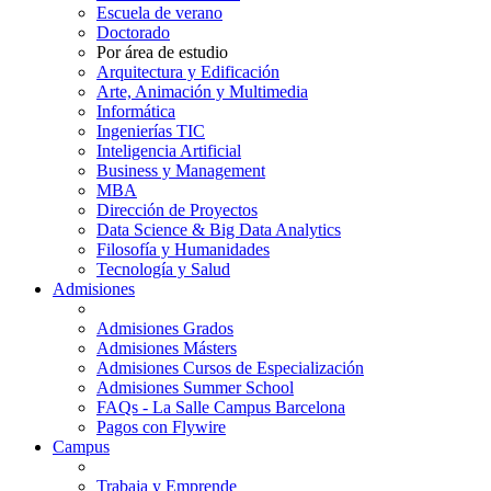
Escuela de verano
Doctorado
Por área de estudio
Arquitectura y Edificación
Arte, Animación y Multimedia
Informática
Ingenierías TIC
Inteligencia Artificial
Business y Management
MBA
Dirección de Proyectos
Data Science & Big Data Analytics
Filosofía y Humanidades
Tecnología y Salud
Admisiones
Admisiones Grados
Admisiones Másters
Admisiones Cursos de Especialización
Admisiones Summer School
FAQs - La Salle Campus Barcelona
Pagos con Flywire
Campus
Trabaja y Emprende