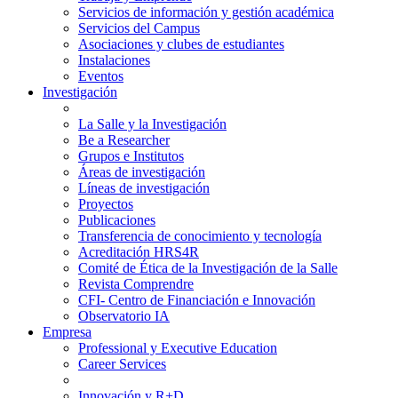
Servicios de información y gestión académica
Servicios del Campus
Asociaciones y clubes de estudiantes
Instalaciones
Eventos
Investigación
La Salle y la Investigación
Be a Researcher
Grupos e Institutos
Áreas de investigación
Líneas de investigación
Proyectos
Publicaciones
Transferencia de conocimiento y tecnología
Acreditación HRS4R
Comité de Ética de la Investigación de la Salle
Revista Comprendre
CFI- Centro de Financiación e Innovación
Observatorio IA
Empresa
Professional y Executive Education
Career Services
Innovación y R+D