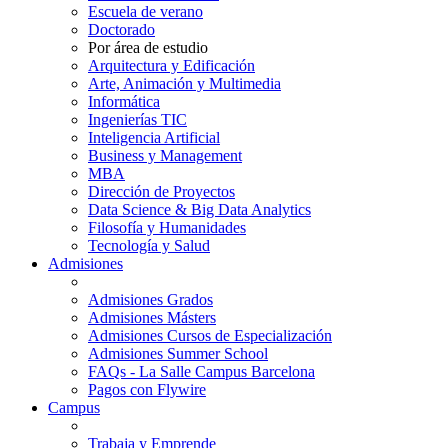
Escuela de verano
Doctorado
Por área de estudio
Arquitectura y Edificación
Arte, Animación y Multimedia
Informática
Ingenierías TIC
Inteligencia Artificial
Business y Management
MBA
Dirección de Proyectos
Data Science & Big Data Analytics
Filosofía y Humanidades
Tecnología y Salud
Admisiones
Admisiones Grados
Admisiones Másters
Admisiones Cursos de Especialización
Admisiones Summer School
FAQs - La Salle Campus Barcelona
Pagos con Flywire
Campus
Trabaja y Emprende