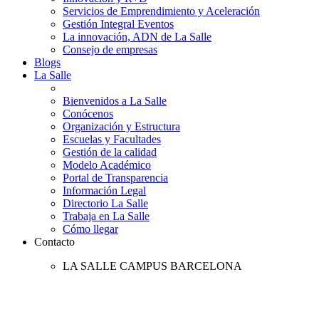
Servicios de Emprendimiento y Aceleración
Gestión Integral Eventos
La innovación, ADN de La Salle
Consejo de empresas
Blogs
La Salle
Bienvenidos a La Salle
Conócenos
Organización y Estructura
Escuelas y Facultades
Gestión de la calidad
Modelo Académico
Portal de Transparencia
Información Legal
Directorio La Salle
Trabaja en La Salle
Cómo llegar
Contacto
LA SALLE CAMPUS BARCELONA