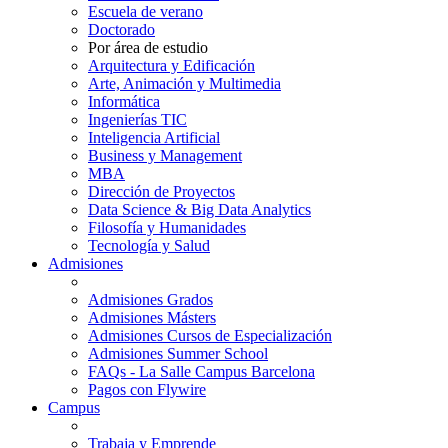
Escuela de verano
Doctorado
Por área de estudio
Arquitectura y Edificación
Arte, Animación y Multimedia
Informática
Ingenierías TIC
Inteligencia Artificial
Business y Management
MBA
Dirección de Proyectos
Data Science & Big Data Analytics
Filosofía y Humanidades
Tecnología y Salud
Admisiones
Admisiones Grados
Admisiones Másters
Admisiones Cursos de Especialización
Admisiones Summer School
FAQs - La Salle Campus Barcelona
Pagos con Flywire
Campus
Trabaja y Emprende