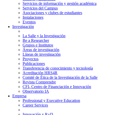
Servicios de información y gestión académica
Servicios del Campus
Asociaciones y clubes de estudiantes
Instalaciones
Eventos
Investigación
La Salle y la Investigación
Be a Researcher
Grupos e Institutos
Áreas de investigación
Líneas de investigación
Proyectos
Publicaciones
Transferencia de conocimiento y tecnología
Acreditación HRS4R
Comité de Ética de la Investigación de la Salle
Revista Comprendre
CFI- Centro de Financiación e Innovación
Observatorio IA
Empresa
Professional y Executive Education
Career Services
Innovación y R+D