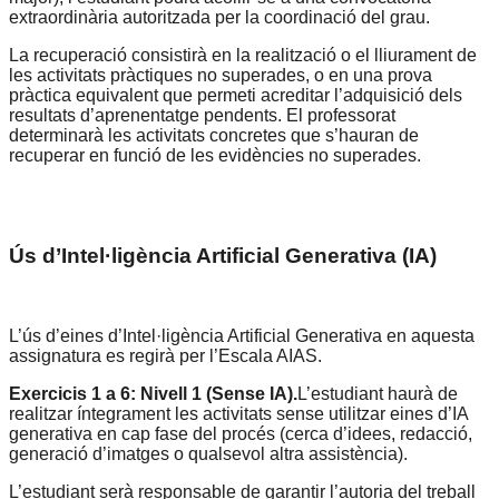
extraordinària
autoritzada
per
la
coordinació
del
grau.
La
recuperació
consistirà
en
la
realització
o
el
lliurament
de
les
activitats
pràctiques
no
superades,
o
en
una
prova
pràctica
equivalent
que
permeti
acreditar
l’adquisició
dels
resultats
d’aprenentatge
pendents.
El
professorat
determinarà
les
activitats
concretes
que
s’hauran
de
recuperar
en
funció
de
les
evidències
no
superades.
Ús
d’Intel·ligència
Artificial
Generativa
(IA)
L’ús
d’eines
d’Intel·ligència
Artificial
Generativa
en
aquesta
assignatura
es
regirà
per
l’Escala
AIAS.
Exercicis
1
a
6:
Nivell
1
(Sense
IA).
L’estudiant
haurà
de
realitzar
íntegrament
les
activitats
sense
utilitzar
eines
d’IA
generativa
en
cap
fase
del
procés
(cerca
d’idees,
redacció,
generació
d’imatges
o
qualsevol
altra
assistència).
L’estudiant
serà
responsable
de
garantir
l’autoria
del
treball