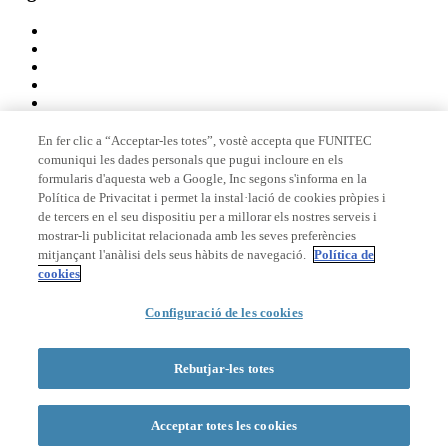
En fer clic a “Acceptar-les totes”, vostè accepta que FUNITEC
comuniqui les dades personals que pugui incloure en els
Membre de
formularis d'aquesta web a Google, Inc segons s'informa en la
Política de Privacitat i permet la instal·lació de cookies pròpies i
de tercers en el seu dispositiu per a millorar els nostres serveis i
mostrar-li publicitat relacionada amb les seves preferències
Acreditacions
mitjançant l'anàlisi dels seus hàbits de navegació.
Política de
cookies
Configuració de les cookies
© 2026 La Salle Campus Barcelona - URL |
Avís legal
|
Política de
privacitat
|
Política de cookies
Rebutjar-les totes
Formulari de cerca
Acceptar totes les cookies