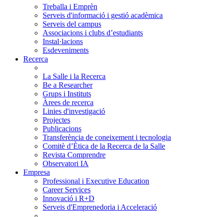
Treballa i Emprèn
Serveis d'informació i gestió acadèmica
Serveis del campus
Associacions i clubs d’estudiants
Instal·lacions
Esdeveniments
Recerca
La Salle i la Recerca
Be a Researcher
Grups i Instituts
Àrees de recerca
Linies d'investigació
Projectes
Publicacions
Transferència de coneixement i tecnologia
Comitè d’Ètica de la Recerca de la Salle
Revista Comprendre
Observatori IA
Empresa
Professional i Executive Education
Career Services
Innovació i R+D
Serveis d'Emprenedoria i Acceleració