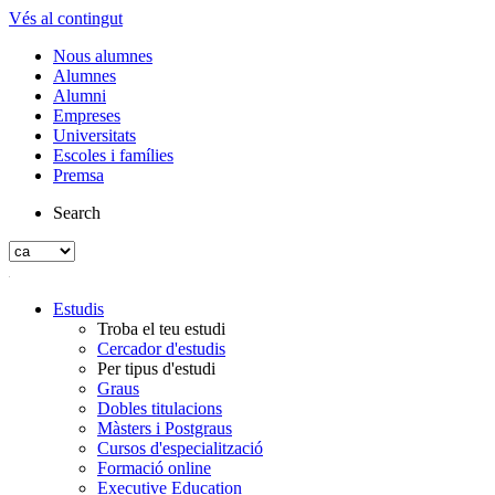
Vés al contingut
Nous alumnes
Alumnes
Alumni
Empreses
Universitats
Escoles i famílies
Premsa
Search
Estudis
Troba el teu estudi
Cercador d'estudis
Per tipus d'estudi
Graus
Dobles titulacions
Màsters i Postgraus
Cursos d'especialització
Formació online
Executive Education