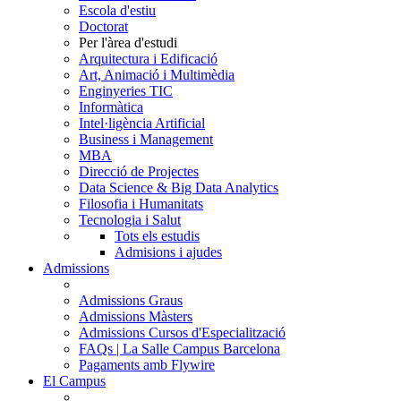
Escola d'estiu
Doctorat
Per l'àrea d'estudi
Arquitectura i Edificació
Art, Animació i Multimèdia
Enginyeries TIC
Informàtica
Intel·ligència Artificial
Business i Management
MBA
Direcció de Projectes
Data Science & Big Data Analytics
Filosofia i Humanitats
Tecnologia i Salut
Tots els estudis
Admisions i ajudes
Admissions
Admissions Graus
Admissions Màsters
Admissions Cursos d'Especialització
FAQs | La Salle Campus Barcelona
Pagaments amb Flywire
El Campus