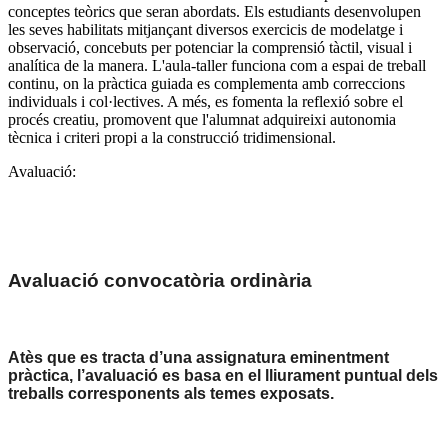
conceptes teòrics que seran abordats. Els estudiants desenvolupen
les seves habilitats mitjançant diversos exercicis de modelatge i
observació, concebuts per potenciar la comprensió tàctil, visual i
analítica de la manera. L'aula-taller funciona com a espai de treball
continu, on la pràctica guiada es complementa amb correccions
individuals i col·lectives. A més, es fomenta la reflexió sobre el
procés creatiu, promovent que l'alumnat adquireixi autonomia
tècnica i criteri propi a la construcció tridimensional.
Avaluació:
Avaluació
convocatòria
ordinària
Atès
que
es
tracta
d’una
assignatura
eminentment
pràctica,
l’avaluació
es
basa
en
el
lliurament
puntual
dels
treballs
corresponents
als
temes
exposats.