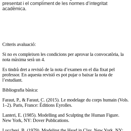
presentat
i
el
compliment
de
les
normes
d’integritat
acadèmica.
Criteris avaluació:
Si no es compleixen les condicions per aprovar la convocatòria, la
nota màxima serà un 4.
Es tindrà dret a revisió de la nota d’examen en el dia fixat pel
professor. En aquesta revisió es pot pujar o baixar la nota de
l’estudiant.
Bibliografia bàsica:
Faraut, P., & Faraut, C. (2015). Le modelage du corps humain (Vols.
1–2). Paris, France: Éditions Eyrolles.
Lanteri, E. (1985). Modelling and Sculpting the Human Figure.
New York, NY: Dover Publications.
Lucchesi, B. (1979). Modeling the Head in Clay. New York, NY: