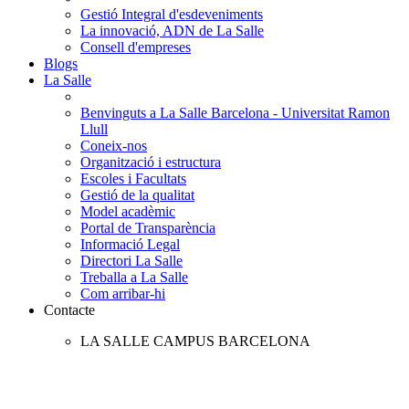
Gestió Integral d'esdeveniments
La innovació, ADN de La Salle
Consell d'empreses
Blogs
La Salle
Benvinguts a La Salle Barcelona - Universitat Ramon
Llull
Coneix-nos
Organització i estructura
Escoles i Facultats
Gestió de la qualitat
Model acadèmic
Portal de Transparència
Informació Legal
Directori La Salle
Treballa a La Salle
Com arribar-hi
Contacte
LA SALLE CAMPUS BARCELONA