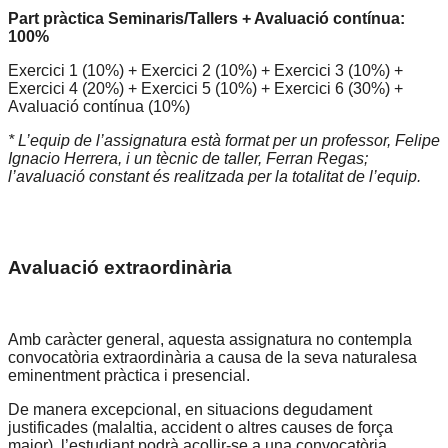
Part
pràctica
Seminaris/Tallers
+
Avaluació
contínua:
100%
Exercici
1
(10%)
+
Exercici
2
(10%)
+
Exercici
3
(10%)
+
Exercici
4
(20%)
+
Exercici
5
(10%)
+
Exercici
6
(30%)
+
Avaluació
contínua
(10%)
* L’equip
de
l’assignatura
està
format
per
un
professor,
Felipe
Ignacio
Herrera,
i
un
tècnic
de
taller,
Ferran
Regas;
l’avaluació
constant
és
realitzada
per
la
totalitat
de
l’equip.
Avaluació
extraordinària
Amb
caràcter
general,
aquesta
assignatura
no
contempla
convocatòria
extraordinària
a
causa
de
la
seva
naturalesa
eminentment
pràctica
i
presencial.
De
manera
excepcional,
en
situacions
degudament
justificades
(malaltia,
accident
o
altres
causes
de
força
major),
l’estudiant
podrà
acollir-se
a
una
convocatòria