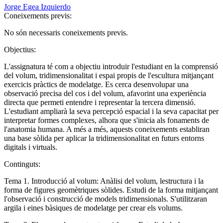
Jorge Egea Izquierdo
Coneixements previs:
No són necessaris coneixements previs.
Objectius:
L'assignatura té com a objectiu introduir l'estudiant en la comprensió
del volum, tridimensionalitat i espai propis de l'escultura mitjançant
exercicis pràctics de modelatge. Es cerca desenvolupar una
observació precisa del cos i del volum, afavorint una experiència
directa que permeti entendre i representar la tercera dimensió.
L'estudiant ampliarà la seva percepció espacial i la seva capacitat per
interpretar formes complexes, alhora que s'inicia als fonaments de
l'anatomia humana. A més a més, aquests coneixements establiran
una base sòlida per aplicar la tridimensionalitat en futurs entorns
digitals i virtuals.
Continguts:
Tema 1. Introducció al volum: Anàlisi del volum, lestructura i la
forma de figures geomètriques sòlides. Estudi de la forma mitjançant
l'observació i construcció de models tridimensionals. S'utilitzaran
argila i eines bàsiques de modelatge per crear els volums.