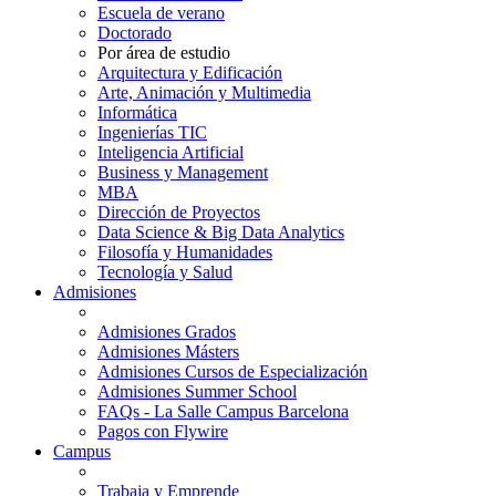
Escuela de verano
Doctorado
Por área de estudio
Arquitectura y Edificación
Arte, Animación y Multimedia
Informática
Ingenierías TIC
Inteligencia Artificial
Business y Management
MBA
Dirección de Proyectos
Data Science & Big Data Analytics
Filosofía y Humanidades
Tecnología y Salud
Admisiones
Admisiones Grados
Admisiones Másters
Admisiones Cursos de Especialización
Admisiones Summer School
FAQs - La Salle Campus Barcelona
Pagos con Flywire
Campus
Trabaja y Emprende