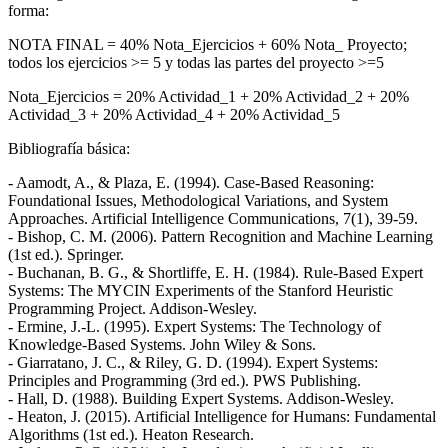
forma:
NOTA FINAL = 40% Nota_Ejercicios + 60% Nota_ Proyecto;
todos los ejercicios >= 5 y todas las partes del proyecto >=5
Nota_Ejercicios = 20% Actividad_1 + 20% Actividad_2 + 20%
Actividad_3 + 20% Actividad_4 + 20% Actividad_5
Bibliografía básica:
- Aamodt, A., & Plaza, E. (1994). Case-Based Reasoning:
Foundational Issues, Methodological Variations, and System
Approaches. Artificial Intelligence Communications, 7(1), 39-59.
- Bishop, C. M. (2006). Pattern Recognition and Machine Learning
(1st ed.). Springer.
- Buchanan, B. G., & Shortliffe, E. H. (1984). Rule-Based Expert
Systems: The MYCIN Experiments of the Stanford Heuristic
Programming Project. Addison-Wesley.
- Ermine, J.-L. (1995). Expert Systems: The Technology of
Knowledge-Based Systems. John Wiley & Sons.
- Giarratano, J. C., & Riley, G. D. (1994). Expert Systems:
Principles and Programming (3rd ed.). PWS Publishing.
- Hall, D. (1988). Building Expert Systems. Addison-Wesley.
- Heaton, J. (2015). Artificial Intelligence for Humans: Fundamental
Algorithms (1st ed.). Heaton Research.