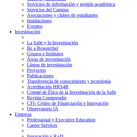
Servicios de información y gestión académica
Servicios del Campus
Asociaciones y clubes de estudiantes
Instalaciones
Eventos
Investigación
La Salle y la Investigación
Be a Researcher
Grupos e Institutos
Áreas de investigación
Líneas de investigación
Proyectos
Publicaciones
Transferencia de conocimiento y tecnología
Acreditación HRS4R
Comité de Ética de la Investigación de la Salle
Revista Comprendre
CFI- Centro de Financiación e Innovación
Observatorio IA
Empresa
Professional y Executive Education
Career Services
Innovación y R+D