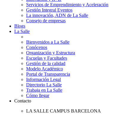
Servicios de Emprendimiento y Aceleración
Gestión Integral Eventos
La innovación, ADN de La Salle
Consejo de empresas
Blogs
La Salle
Bienvenidos a La Salle
Conócenos
Organización y Estructura
Escuelas y Facultades
Gestión de la calidad
Modelo Académico
Portal de Transparencia
Información Legal
Directorio La Salle
Trabaja en La Salle
Cómo llegar
Contacto
LA SALLE CAMPUS BARCELONA