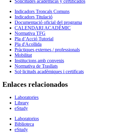
Solicitudes académicas y certificados
Indicadors Troncals Comuns
Indicadors Titulació
Documentació oficial del programa
CALENDARI ACADÈMIC
Normativa TFG
Pla d’Acció Tutorial
Pla d'Acollida
Pràctiques externes / professionals
Mobilitat
Institucions amb convenis
Normativa de Trasllats
Sol·licituds acadèmiques i certificats
Enlaces relacionados
Laboratories
Library
eStudy
Laboratorios
Biblioteca
eStudy