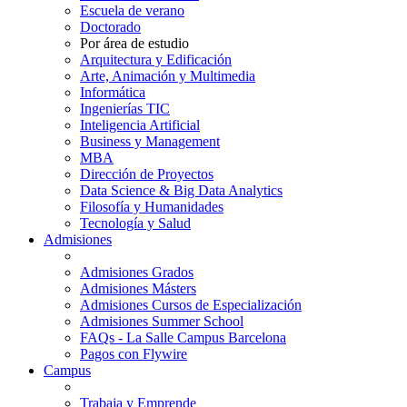
Escuela de verano
Doctorado
Por área de estudio
Arquitectura y Edificación
Arte, Animación y Multimedia
Informática
Ingenierías TIC
Inteligencia Artificial
Business y Management
MBA
Dirección de Proyectos
Data Science & Big Data Analytics
Filosofía y Humanidades
Tecnología y Salud
Admisiones
Admisiones Grados
Admisiones Másters
Admisiones Cursos de Especialización
Admisiones Summer School
FAQs - La Salle Campus Barcelona
Pagos con Flywire
Campus
Trabaja y Emprende