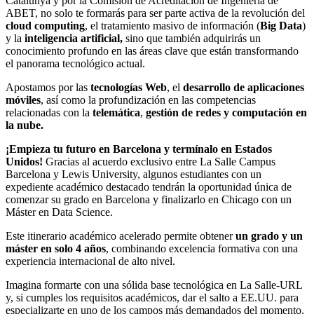
Catalunya y por la Comisión de Acreditación de Ingeniería de
ABET, no solo te formarás para ser parte activa de la revolución del
cloud computing
, el tratamiento masivo de información (
Big Data
)
y la
inteligencia artificial,
sino que también adquirirás un
conocimiento profundo en las áreas clave que están transformando
el panorama tecnológico actual.
Apostamos por las
tecnologías Web
, el
desarrollo de aplicaciones
móviles
, así como la profundización en las competencias
relacionadas con la
telemática
,
gestión de redes y computación en
la nube.
¡Empieza tu futuro en Barcelona y termínalo en Estados
Unidos!
Gracias al acuerdo exclusivo entre La Salle Campus
Barcelona y Lewis University, algunos estudiantes con un
expediente académico destacado tendrán la oportunidad única de
comenzar su grado en Barcelona y finalizarlo en Chicago con un
Máster en Data Science.
Este itinerario académico acelerado permite obtener
un grado y un
máster en solo 4 años
, combinando excelencia formativa con una
experiencia internacional de alto nivel.
Imagina formarte con una sólida base tecnológica en La Salle-URL
y, si cumples los requisitos académicos, dar el salto a EE.UU. para
especializarte en uno de los campos más demandados del momento.