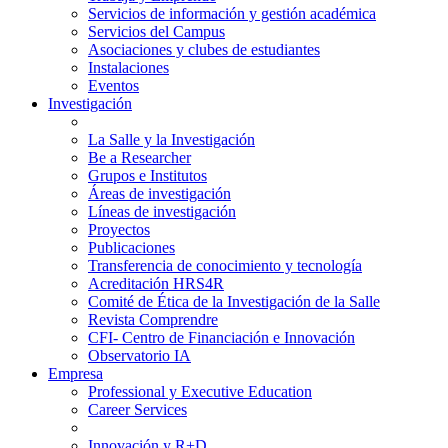
Servicios de información y gestión académica
Servicios del Campus
Asociaciones y clubes de estudiantes
Instalaciones
Eventos
Investigación
La Salle y la Investigación
Be a Researcher
Grupos e Institutos
Áreas de investigación
Líneas de investigación
Proyectos
Publicaciones
Transferencia de conocimiento y tecnología
Acreditación HRS4R
Comité de Ética de la Investigación de la Salle
Revista Comprendre
CFI- Centro de Financiación e Innovación
Observatorio IA
Empresa
Professional y Executive Education
Career Services
Innovación y R+D