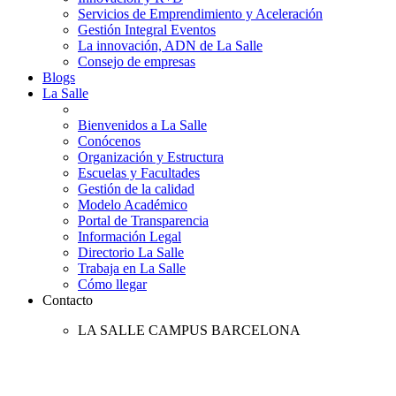
Servicios de Emprendimiento y Aceleración
Gestión Integral Eventos
La innovación, ADN de La Salle
Consejo de empresas
Blogs
La Salle
Bienvenidos a La Salle
Conócenos
Organización y Estructura
Escuelas y Facultades
Gestión de la calidad
Modelo Académico
Portal de Transparencia
Información Legal
Directorio La Salle
Trabaja en La Salle
Cómo llegar
Contacto
LA SALLE CAMPUS BARCELONA