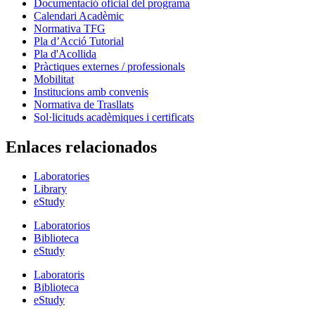
Documentació oficial del programa
Calendari Acadèmic
Normativa TFG
Pla d’Acció Tutorial
Pla d'Acollida
Pràctiques externes / professionals
Mobilitat
Institucions amb convenis
Normativa de Trasllats
Sol·licituds acadèmiques i certificats
Enlaces relacionados
Laboratories
Library
eStudy
Laboratorios
Biblioteca
eStudy
Laboratoris
Biblioteca
eStudy