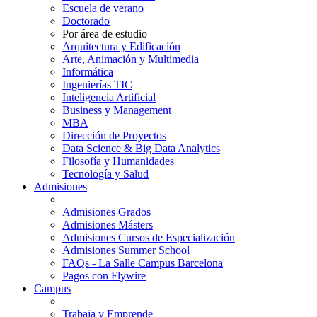
Escuela de verano
Doctorado
Por área de estudio
Arquitectura y Edificación
Arte, Animación y Multimedia
Informática
Ingenierías TIC
Inteligencia Artificial
Business y Management
MBA
Dirección de Proyectos
Data Science & Big Data Analytics
Filosofía y Humanidades
Tecnología y Salud
Admisiones
Admisiones Grados
Admisiones Másters
Admisiones Cursos de Especialización
Admisiones Summer School
FAQs - La Salle Campus Barcelona
Pagos con Flywire
Campus
Trabaja y Emprende