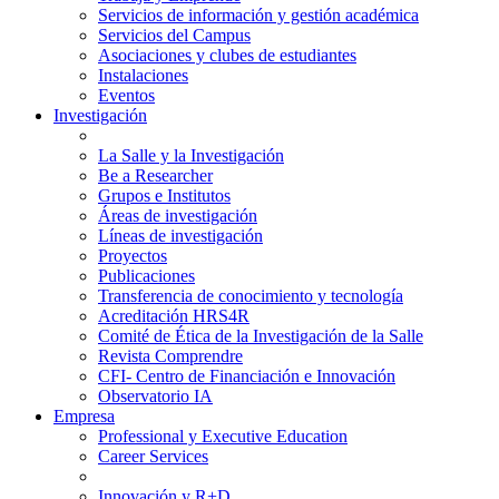
Servicios de información y gestión académica
Servicios del Campus
Asociaciones y clubes de estudiantes
Instalaciones
Eventos
Investigación
La Salle y la Investigación
Be a Researcher
Grupos e Institutos
Áreas de investigación
Líneas de investigación
Proyectos
Publicaciones
Transferencia de conocimiento y tecnología
Acreditación HRS4R
Comité de Ética de la Investigación de la Salle
Revista Comprendre
CFI- Centro de Financiación e Innovación
Observatorio IA
Empresa
Professional y Executive Education
Career Services
Innovación y R+D