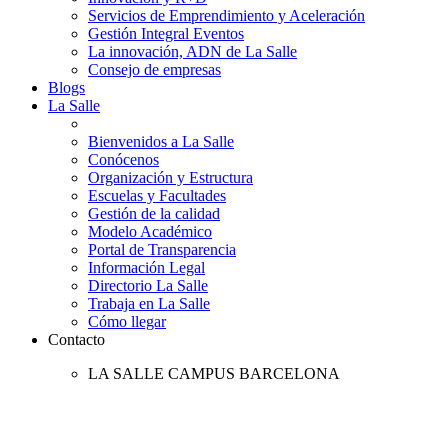
Servicios de Emprendimiento y Aceleración
Gestión Integral Eventos
La innovación, ADN de La Salle
Consejo de empresas
Blogs
La Salle
Bienvenidos a La Salle
Conócenos
Organización y Estructura
Escuelas y Facultades
Gestión de la calidad
Modelo Académico
Portal de Transparencia
Información Legal
Directorio La Salle
Trabaja en La Salle
Cómo llegar
Contacto
LA SALLE CAMPUS BARCELONA