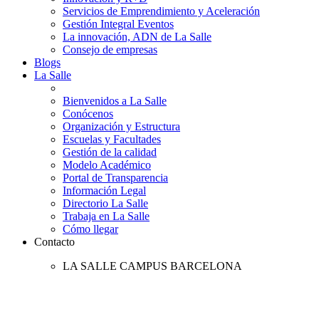
Servicios de Emprendimiento y Aceleración
Gestión Integral Eventos
La innovación, ADN de La Salle
Consejo de empresas
Blogs
La Salle
Bienvenidos a La Salle
Conócenos
Organización y Estructura
Escuelas y Facultades
Gestión de la calidad
Modelo Académico
Portal de Transparencia
Información Legal
Directorio La Salle
Trabaja en La Salle
Cómo llegar
Contacto
LA SALLE CAMPUS BARCELONA