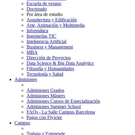
Escuela de verano
Doctorado
Por área de estudio
Arquitectura y Edificación
Arte, Animación y Multimedia
Informática
Ingenierías TIC
Inteligencia Artificial
Business y Management
MBA
Dirección de Proyectos
Data Science & Big Data Analytics
Filosofía y Humanidades
Tecnología y Salud
Admisiones
Admisiones Grados
Admisiones Másters
Admisiones Cursos de Especialización
Admisiones Summer School
FAQs - La Salle Campus Barcelona
Pagos con Flywire
Campus
Trabaja y Emprende