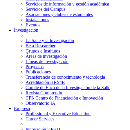
Servicios de información y gestión académica
Servicios del Campus
Asociaciones y clubes de estudiantes
Instalaciones
Eventos
Investigación
La Salle y la Investigación
Be a Researcher
Grupos e Institutos
Áreas de investigación
Líneas de investigación
Proyectos
Publicaciones
Transferencia de conocimiento y tecnología
Acreditación HRS4R
Comité de Ética de la Investigación de la Salle
Revista Comprendre
CFI- Centro de Financiación e Innovación
Observatorio IA
Empresa
Professional y Executive Education
Career Services
Innovación y R+D