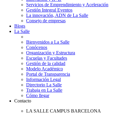
Servicios de Emprendimiento y Aceleración
Gestión Integral Eventos
La innovación, ADN de La Salle
Consejo de empresas
Blogs
La Salle
Bienvenidos a La Salle
Conócenos
Organización y Estructura
Escuelas y Facultades
Gestión de la calidad
Modelo Académico
Portal de Transparencia
Información Legal
Directorio La Salle
Trabaja en La Salle
Cómo llegar
Contacto
LA SALLE CAMPUS BARCELONA