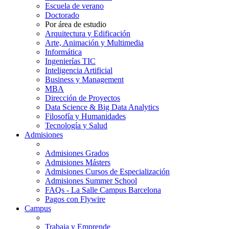
Escuela de verano
Doctorado
Por área de estudio
Arquitectura y Edificación
Arte, Animación y Multimedia
Informática
Ingenierías TIC
Inteligencia Artificial
Business y Management
MBA
Dirección de Proyectos
Data Science & Big Data Analytics
Filosofía y Humanidades
Tecnología y Salud
Admisiones
Admisiones Grados
Admisiones Másters
Admisiones Cursos de Especialización
Admisiones Summer School
FAQs - La Salle Campus Barcelona
Pagos con Flywire
Campus
Trabaja y Emprende