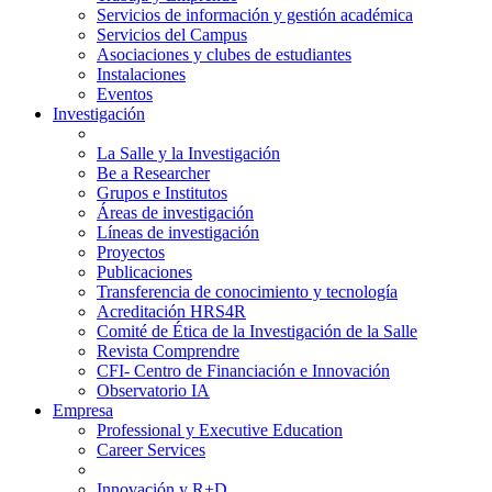
Servicios de información y gestión académica
Servicios del Campus
Asociaciones y clubes de estudiantes
Instalaciones
Eventos
Investigación
La Salle y la Investigación
Be a Researcher
Grupos e Institutos
Áreas de investigación
Líneas de investigación
Proyectos
Publicaciones
Transferencia de conocimiento y tecnología
Acreditación HRS4R
Comité de Ética de la Investigación de la Salle
Revista Comprendre
CFI- Centro de Financiación e Innovación
Observatorio IA
Empresa
Professional y Executive Education
Career Services
Innovación y R+D