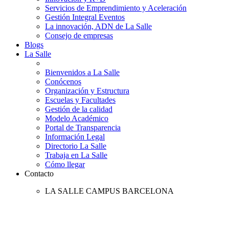
Servicios de Emprendimiento y Aceleración
Gestión Integral Eventos
La innovación, ADN de La Salle
Consejo de empresas
Blogs
La Salle
Bienvenidos a La Salle
Conócenos
Organización y Estructura
Escuelas y Facultades
Gestión de la calidad
Modelo Académico
Portal de Transparencia
Información Legal
Directorio La Salle
Trabaja en La Salle
Cómo llegar
Contacto
LA SALLE CAMPUS BARCELONA