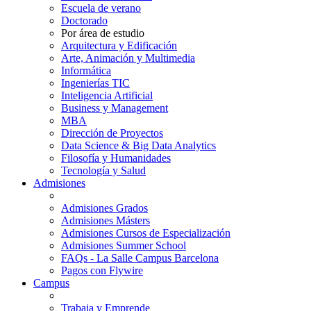
Escuela de verano
Doctorado
Por área de estudio
Arquitectura y Edificación
Arte, Animación y Multimedia
Informática
Ingenierías TIC
Inteligencia Artificial
Business y Management
MBA
Dirección de Proyectos
Data Science & Big Data Analytics
Filosofía y Humanidades
Tecnología y Salud
Admisiones
Admisiones Grados
Admisiones Másters
Admisiones Cursos de Especialización
Admisiones Summer School
FAQs - La Salle Campus Barcelona
Pagos con Flywire
Campus
Trabaja y Emprende