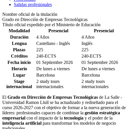
Salidas profesionales
Nombre oficial de la titulación
Grado en Dirección de Empresas Tecnológicas
Título oficial expedido por el Ministerio de Educación
Modalidad
Presencial
Presencial
Duración
4 Años
4 Años
Lengua
Castellano - Inglés
Inglés
Plazas
225
225
Créditos
240-ECTS
240-ECTS
Fecha inicio
01 Septiembre 2026
01 Septiembre 2026
Horario
De lunes a viernes
De lunes a viernes
Lugar
Barcelona
Barcelona
Stage
2 study tours
2 study tours
internacional
internacionales
internacionales
El
Grado en Dirección de Empresas Tecnológicas
de La Salle -
Universidad Ramon Llull se ha actualizado y rediseñado para el
curso 2026-2027 con el objetivo de formar a la nueva generación de
líderes: profesionales capaces de combinar la
gestión estratégica
empresarial
con el impacto de la
tecnología
y el poder de la
inteligencia artificial
para transformar los modelos de negocio
tradicionales.