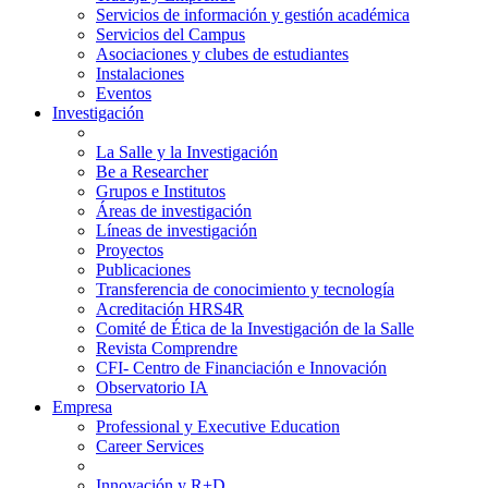
Servicios de información y gestión académica
Servicios del Campus
Asociaciones y clubes de estudiantes
Instalaciones
Eventos
Investigación
La Salle y la Investigación
Be a Researcher
Grupos e Institutos
Áreas de investigación
Líneas de investigación
Proyectos
Publicaciones
Transferencia de conocimiento y tecnología
Acreditación HRS4R
Comité de Ética de la Investigación de la Salle
Revista Comprendre
CFI- Centro de Financiación e Innovación
Observatorio IA
Empresa
Professional y Executive Education
Career Services
Innovación y R+D