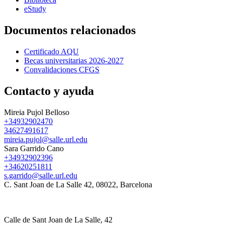
eStudy
Documentos relacionados
Certificado AQU
Becas universitarias 2026-2027
Convalidaciones CFGS
Contacto y ayuda
Mireia Pujol Belloso
+34932902470
34627491617
mireia.pujol@salle.url.edu
Sara Garrido Cano
+34932902396
+34620251811
s.garrido@salle.url.edu
C. Sant Joan de La Salle 42, 08022, Barcelona
Calle de Sant Joan de La Salle, 42