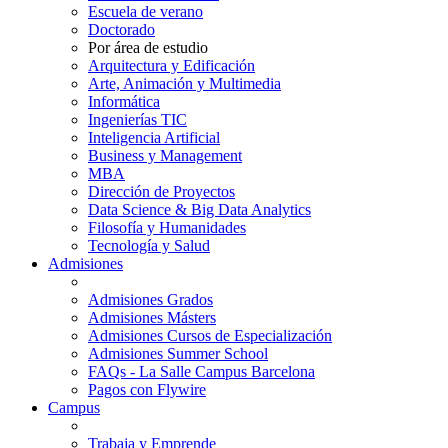
Escuela de verano
Doctorado
Por área de estudio
Arquitectura y Edificación
Arte, Animación y Multimedia
Informática
Ingenierías TIC
Inteligencia Artificial
Business y Management
MBA
Dirección de Proyectos
Data Science & Big Data Analytics
Filosofía y Humanidades
Tecnología y Salud
Admisiones
Admisiones Grados
Admisiones Másters
Admisiones Cursos de Especialización
Admisiones Summer School
FAQs - La Salle Campus Barcelona
Pagos con Flywire
Campus
Trabaja y Emprende