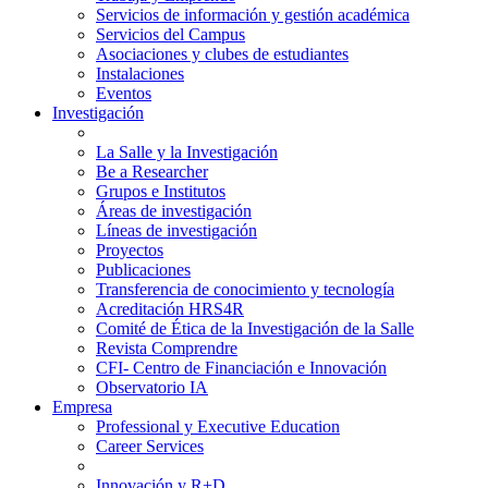
Servicios de información y gestión académica
Servicios del Campus
Asociaciones y clubes de estudiantes
Instalaciones
Eventos
Investigación
La Salle y la Investigación
Be a Researcher
Grupos e Institutos
Áreas de investigación
Líneas de investigación
Proyectos
Publicaciones
Transferencia de conocimiento y tecnología
Acreditación HRS4R
Comité de Ética de la Investigación de la Salle
Revista Comprendre
CFI- Centro de Financiación e Innovación
Observatorio IA
Empresa
Professional y Executive Education
Career Services
Innovación y R+D