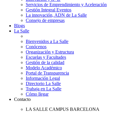
Servicios de Emprendimiento y Aceleración
Gestión Integral Eventos
La innovación, ADN de La Salle
Consejo de empresas
Blogs
La Salle
Bienvenidos a La Salle
Conócenos
Organización y Estructura
Escuelas y Facultades
Gestión de la calidad
Modelo Académico
Portal de Transparencia
Información Legal
Directorio La Salle
Trabaja en La Salle
Cómo llegar
Contacto
LA SALLE CAMPUS BARCELONA