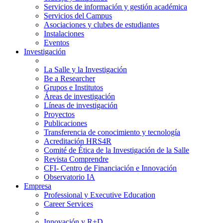
Servicios de información y gestión académica
Servicios del Campus
Asociaciones y clubes de estudiantes
Instalaciones
Eventos
Investigación
La Salle y la Investigación
Be a Researcher
Grupos e Institutos
Áreas de investigación
Líneas de investigación
Proyectos
Publicaciones
Transferencia de conocimiento y tecnología
Acreditación HRS4R
Comité de Ética de la Investigación de la Salle
Revista Comprendre
CFI- Centro de Financiación e Innovación
Observatorio IA
Empresa
Professional y Executive Education
Career Services
Innovación y R+D