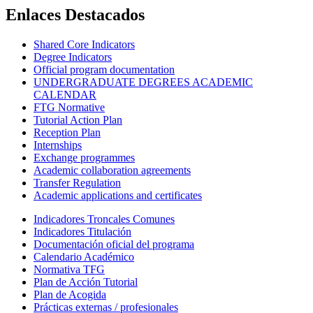
Enlaces Destacados
Shared Core Indicators
Degree Indicators
Official program documentation
UNDERGRADUATE DEGREES ACADEMIC
CALENDAR
FTG Normative
Tutorial Action Plan
Reception Plan
Internships
Exchange programmes
Academic collaboration agreements
Transfer Regulation
Academic applications and certificates
Indicadores Troncales Comunes
Indicadores Titulación
Documentación oficial del programa
Calendario Académico
Normativa TFG
Plan de Acción Tutorial
Plan de Acogida
Prácticas externas / profesionales