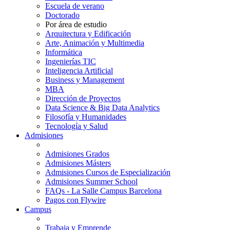
Escuela de verano
Doctorado
Por área de estudio
Arquitectura y Edificación
Arte, Animación y Multimedia
Informática
Ingenierías TIC
Inteligencia Artificial
Business y Management
MBA
Dirección de Proyectos
Data Science & Big Data Analytics
Filosofía y Humanidades
Tecnología y Salud
Admisiones
Admisiones Grados
Admisiones Másters
Admisiones Cursos de Especialización
Admisiones Summer School
FAQs - La Salle Campus Barcelona
Pagos con Flywire
Campus
Trabaja y Emprende