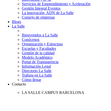
Servicios de Emprendimiento y Aceleración
Gestión Integral Eventos
La innovación, ADN de La Salle
Consejo de empresas
Blogs
La Salle
Bienvenidos a La Salle
Conócenos
Organización y Estructura
Escuelas y Facultades
Gestión de la calidad
Modelo Académico
Portal de Transparencia
Información Legal
Directorio La Salle
Trabaja en La Salle
Cómo llegar
Contacto
LA SALLE CAMPUS BARCELONA