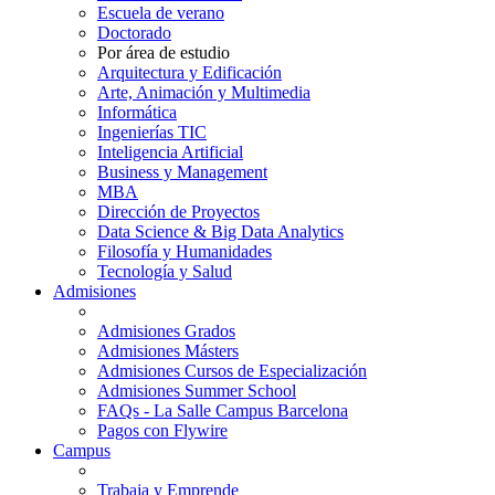
Escuela de verano
Doctorado
Por área de estudio
Arquitectura y Edificación
Arte, Animación y Multimedia
Informática
Ingenierías TIC
Inteligencia Artificial
Business y Management
MBA
Dirección de Proyectos
Data Science & Big Data Analytics
Filosofía y Humanidades
Tecnología y Salud
Admisiones
Admisiones Grados
Admisiones Másters
Admisiones Cursos de Especialización
Admisiones Summer School
FAQs - La Salle Campus Barcelona
Pagos con Flywire
Campus
Trabaja y Emprende