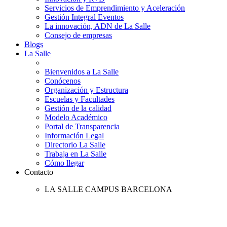
Servicios de Emprendimiento y Aceleración
Gestión Integral Eventos
La innovación, ADN de La Salle
Consejo de empresas
Blogs
La Salle
Bienvenidos a La Salle
Conócenos
Organización y Estructura
Escuelas y Facultades
Gestión de la calidad
Modelo Académico
Portal de Transparencia
Información Legal
Directorio La Salle
Trabaja en La Salle
Cómo llegar
Contacto
LA SALLE CAMPUS BARCELONA