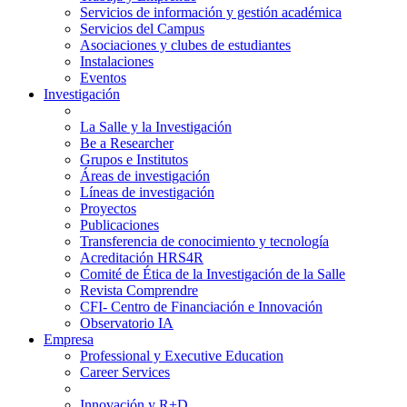
Servicios de información y gestión académica
Servicios del Campus
Asociaciones y clubes de estudiantes
Instalaciones
Eventos
Investigación
La Salle y la Investigación
Be a Researcher
Grupos e Institutos
Áreas de investigación
Líneas de investigación
Proyectos
Publicaciones
Transferencia de conocimiento y tecnología
Acreditación HRS4R
Comité de Ética de la Investigación de la Salle
Revista Comprendre
CFI- Centro de Financiación e Innovación
Observatorio IA
Empresa
Professional y Executive Education
Career Services
Innovación y R+D