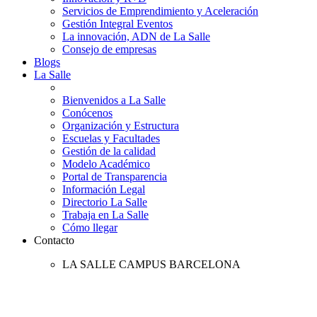
Servicios de Emprendimiento y Aceleración
Gestión Integral Eventos
La innovación, ADN de La Salle
Consejo de empresas
Blogs
La Salle
Bienvenidos a La Salle
Conócenos
Organización y Estructura
Escuelas y Facultades
Gestión de la calidad
Modelo Académico
Portal de Transparencia
Información Legal
Directorio La Salle
Trabaja en La Salle
Cómo llegar
Contacto
LA SALLE CAMPUS BARCELONA