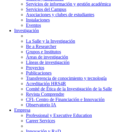
Servicios de información y gestión académica
Servicios del Campus
Asociaciones y clubes de estudiantes
Instalaciones
Eventos
Investigación
La Salle y la Investigación
Be a Researcher
Grupos e Institutos
Áreas de investigación
Líneas de investigación
Proyectos
Publicaciones
Transferencia de conocimiento y tecnología
Acreditación HRS4R
Comité de Ética de la Investigación de la Salle
Revista Comprendre
CFI- Centro de Financiación e Innovación
Observatorio IA
Empresa
Professional y Executive Education
Career Services
Innovación y R+D