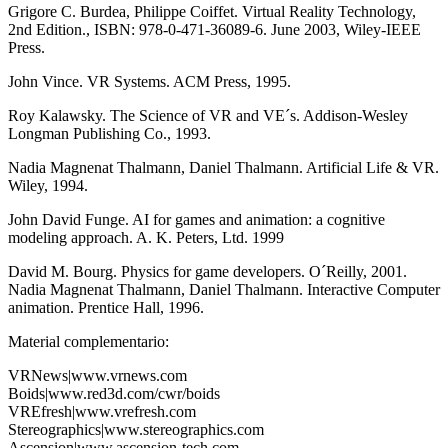
Grigore C. Burdea, Philippe Coiffet. Virtual Reality Technology,
2nd Edition., ISBN: 978-0-471-36089-6. June 2003, Wiley-IEEE
Press.
John Vince. VR Systems. ACM Press, 1995.
Roy Kalawsky. The Science of VR and VE´s. Addison-Wesley
Longman Publishing Co., 1993.
Nadia Magnenat Thalmann, Daniel Thalmann. Artificial Life & VR.
Wiley, 1994.
John David Funge. AI for games and animation: a cognitive
modeling approach. A. K. Peters, Ltd. 1999
David M. Bourg. Physics for game developers. O´Reilly, 2001.
Nadia Magnenat Thalmann, Daniel Thalmann. Interactive Computer
animation. Prentice Hall, 1996.
Material complementario:
VRNews|www.vrnews.com
Boids|www.red3d.com/cwr/boids
VREfresh|www.vrefresh.com
Stereographics|www.stereographics.com
Ascension|www.ascension-tech.com