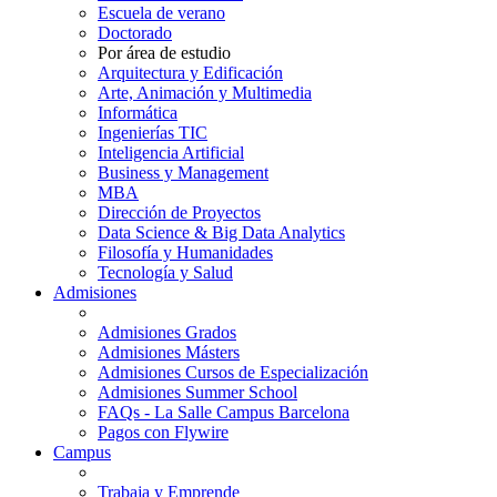
Escuela de verano
Doctorado
Por área de estudio
Arquitectura y Edificación
Arte, Animación y Multimedia
Informática
Ingenierías TIC
Inteligencia Artificial
Business y Management
MBA
Dirección de Proyectos
Data Science & Big Data Analytics
Filosofía y Humanidades
Tecnología y Salud
Admisiones
Admisiones Grados
Admisiones Másters
Admisiones Cursos de Especialización
Admisiones Summer School
FAQs - La Salle Campus Barcelona
Pagos con Flywire
Campus
Trabaja y Emprende