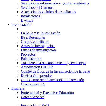
Servicios de información y gestión académica
Servicios del Campus
Asociaciones y clubes de estudiantes
Instalaciones
Eventos
Investigación
La Salle y la Investigación
Be a Researcher
Grupos e Institutos
Áreas de investigación
Líneas de investigación
Proyectos
Publicaciones
Transferencia de conocimiento y tecnología
Acreditación HRS4R
Comité de Ética de la Investigación de la Salle
Revista Comprendre
CFI- Centro de Financiación e Innovación
Observatorio IA
Empresa
Professional y Executive Education
Career Services
Innovación y R+D