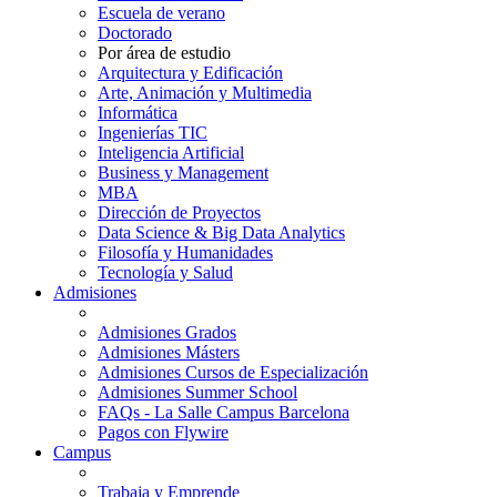
Escuela de verano
Doctorado
Por área de estudio
Arquitectura y Edificación
Arte, Animación y Multimedia
Informática
Ingenierías TIC
Inteligencia Artificial
Business y Management
MBA
Dirección de Proyectos
Data Science & Big Data Analytics
Filosofía y Humanidades
Tecnología y Salud
Admisiones
Admisiones Grados
Admisiones Másters
Admisiones Cursos de Especialización
Admisiones Summer School
FAQs - La Salle Campus Barcelona
Pagos con Flywire
Campus
Trabaja y Emprende