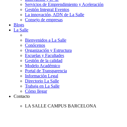
Servicios de Emprendimiento y Aceleración
Gestión Integral Eventos
La innovación, ADN de La Salle
Consejo de empresas
Blogs
La Salle
Bienvenidos a La Salle
Conócenos
Organización y Estructura
Escuelas y Facultades
Gestión de la calidad
Modelo Académico
Portal de Transparencia
Información Legal
Directorio La Salle
Trabaja en La Salle
Cómo llegar
Contacto
LA SALLE CAMPUS BARCELONA