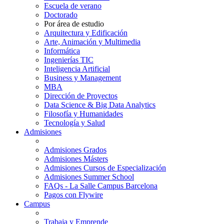
Escuela de verano
Doctorado
Por área de estudio
Arquitectura y Edificación
Arte, Animación y Multimedia
Informática
Ingenierías TIC
Inteligencia Artificial
Business y Management
MBA
Dirección de Proyectos
Data Science & Big Data Analytics
Filosofía y Humanidades
Tecnología y Salud
Admisiones
Admisiones Grados
Admisiones Másters
Admisiones Cursos de Especialización
Admisiones Summer School
FAQs - La Salle Campus Barcelona
Pagos con Flywire
Campus
Trabaja y Emprende