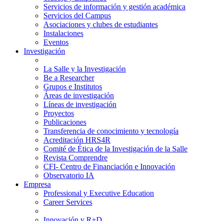
Servicios de información y gestión académica
Servicios del Campus
Asociaciones y clubes de estudiantes
Instalaciones
Eventos
Investigación
La Salle y la Investigación
Be a Researcher
Grupos e Institutos
Áreas de investigación
Líneas de investigación
Proyectos
Publicaciones
Transferencia de conocimiento y tecnología
Acreditación HRS4R
Comité de Ética de la Investigación de la Salle
Revista Comprendre
CFI- Centro de Financiación e Innovación
Observatorio IA
Empresa
Professional y Executive Education
Career Services
Innovación y R+D