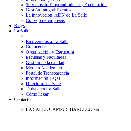
Servicios de Emprendimiento y Aceleración
Gestión Integral Eventos
La innovación, ADN de La Salle
Consejo de empresas
Blogs
La Salle
Bienvenidos a La Salle
Conócenos
Organización y Estructura
Escuelas y Facultades
Gestión de la calidad
Modelo Académico
Portal de Transparencia
Información Legal
Directorio La Salle
Trabaja en La Salle
Cómo llegar
Contacto
LA SALLE CAMPUS BARCELONA