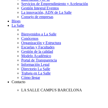
Servicios de Emprendimiento y Aceleración
Gestión Integral Eventos
La innovación, ADN de La Salle
Consejo de empresas
Blogs
La Salle
Bienvenidos a La Salle
Conócenos
Organización y Estructura
Escuelas y Facultades
Gestión de la calidad
Modelo Académico
Portal de Transparencia
Información Legal
Directorio La Salle
Trabaja en La Salle
Cómo llegar
Contacto
LA SALLE CAMPUS BARCELONA