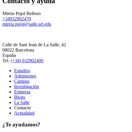
Contacto y ayuda
Mireia Pujol Belloso
+34932902470
mireia.pujol@salle.url.edu
Calle de Sant Joan de La Salle, 42
08022 Barcelona
España
Tel.
(+34) 932902400
Estudios
Admisiones
Campus
Investigación
Empresa
Blogs
La Salle
Contacto
Actualidad
¿Te ayudamos?