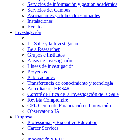
Servicios de información y gestión académica
Servicios del Campus
Asociaciones y clubes de estudiantes
Instalaciones
Eventos
Investigación
La Salle y la Investigación
Be a Researcher
Grupos e Institutos
Áreas de investigación
Líneas de investigación
Proyectos
Publicaciones
Transferencia de conocimiento y tecnología
Acreditación HRS4R
Comité de Ética de la Investigación de la Salle
Revista Comprendre
CFI- Centro de Financiación e Innovación
Observatorio IA
Empresa
Professional y Executive Education
Career Services
Innovación y R+D