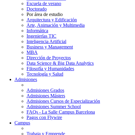
Escuela de verano
Doctorado
Por área de estudio
Arquitectura y Edificación
Arte, Animación y Multimedia
Informática
Ingenierías TIC
Inteligencia Artificial
Business y Management
MBA
Dirección de Proyectos
Data Science & Big Data Analytics
Filosofía y Humanidades
Tecnología y Salud
Admisiones
Admisiones Grados
Admisiones Másters
Admisiones Cursos de Especialización
Admisiones Summer School
FAQs - La Salle Campus Barcelona
Pagos con Flywire
Campus
Trabaja y Emprende