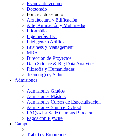
Escuela de verano
Doctorado
Por área de estudio
Arquitectura y Edificación
Arte, Animación y Multimedia
Informática
Ingenierías TIC
Inteligencia Artificial
Business y Management
MBA
Dirección de Proyectos
Data Science & Big Data Analytics
Filosofía y Humanidades
Tecnología y Salud
Admisiones
Admisiones Grados
Admisiones Másters
Admisiones Cursos de Especialización
Admisiones Summer School
FAQs - La Salle Campus Barcelona
Pagos con Flywire
Campus
Trabaja y Emprende