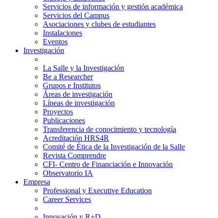
Servicios de información y gestión académica
Servicios del Campus
Asociaciones y clubes de estudiantes
Instalaciones
Eventos
Investigación
La Salle y la Investigación
Be a Researcher
Grupos e Institutos
Áreas de investigación
Líneas de investigación
Proyectos
Publicaciones
Transferencia de conocimiento y tecnología
Acreditación HRS4R
Comité de Ética de la Investigación de la Salle
Revista Comprendre
CFI- Centro de Financiación e Innovación
Observatorio IA
Empresa
Professional y Executive Education
Career Services
Innovación y R+D