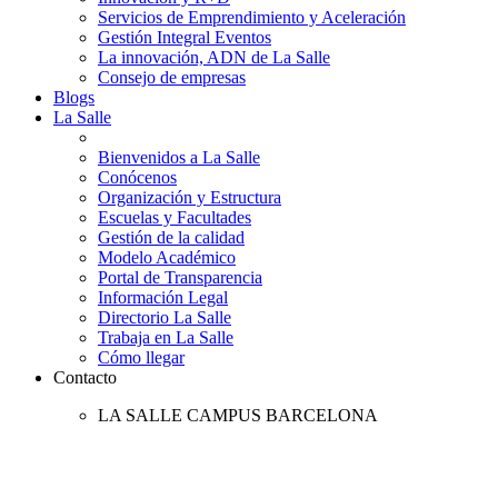
Servicios de Emprendimiento y Aceleración
Gestión Integral Eventos
La innovación, ADN de La Salle
Consejo de empresas
Blogs
La Salle
Bienvenidos a La Salle
Conócenos
Organización y Estructura
Escuelas y Facultades
Gestión de la calidad
Modelo Académico
Portal de Transparencia
Información Legal
Directorio La Salle
Trabaja en La Salle
Cómo llegar
Contacto
LA SALLE CAMPUS BARCELONA