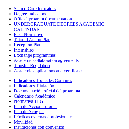
Shared Core Indicators
Degree Indicators
Official program documentation
UNDERGRADUATE DEGREES ACADEMIC
CALENDAR
FTG Normative
Tutorial Action Plan
Reception Plan
Internships
Exchange programmes
Academic collaboration agreements
Transfer Regulation
Academic applications and certificates
Indicadores Troncales Comunes
Indicadores Titulación
Documentación oficial del programa
Calendario Académico
Normativa TFG
Plan de Acción Tutorial
Plan de Acogida
Prácticas externas / profesionales
Movilidad
Instituciones con convenios