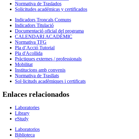
Normativa de Traslados
Solicitudes académicas y certificados
Indicadors Troncals Comuns
Indicadors Titulació
Documentació oficial del programa
CALENDARI ACADÈMIC
Normativa TFG
Pla d’Acció Tutorial
Pla d'Acollida
Pràctiques externes / professionals
Mobilitat
Institucions amb convenis
Normativa de Trasllats
Sol·licituds acadèmiques i certificats
Enlaces relacionados
Laboratories
Library
eStudy
Laboratorios
Biblioteca