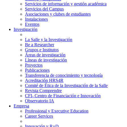
Servicios de información y gestión académica
Servicios del Campus
Asociaciones y clubes de estudiantes
Instalaciones
Eventos
Investigación
La Salle y la Investigación
Be a Researcher
Grupos e Institutos
Áreas de investigación
Líneas de investigación
Proyectos
Publicaciones
Transferencia de conocimiento y tecnología
Acreditación HRS4R
Comité de Ética de la Investigación de la Salle
Revista Comprendre
CFI- Centro de Financiación e Innovación
Observatorio IA
Empresa
Professional y Executive Education
Career Services
Innovación y R+D