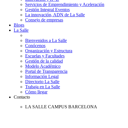
Servicios de Emprendimiento y Aceleración
Gestión Integral Eventos
La innovación, ADN de La Salle
Consejo de empresas
Blogs
La Salle
Bienvenidos a La Salle
Conócenos
Organización y Estructura
Escuelas y Facultades
Gestión de la calidad
Modelo Académico
Portal de Transparencia
Información Legal
Directorio La Salle
Trabaja en La Salle
Cómo llegar
Contacto
LA SALLE CAMPUS BARCELONA