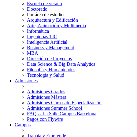
Escuela de verano
Doctorado
Por área de estudio
Arquitectura y Edificación
Arte, Animación y Multimedia
Informática
Ingenierías TIC
Inteligencia Artificial
Business y Management
MBA
Dirección de Proyectos
Data Science & Big Data Analytics
Filosofía y Humanidades
Tecnología y Salud
Admisiones
Admisiones Grados
Admisiones Másters
Admisiones Cursos de Especialización
Admisiones Summer School
FAQs - La Salle Campus Barcelona
Pagos con Flywire
Campus
Trabaja y Emprende