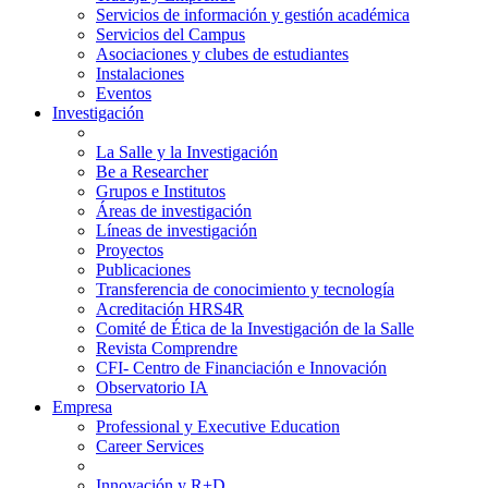
Servicios de información y gestión académica
Servicios del Campus
Asociaciones y clubes de estudiantes
Instalaciones
Eventos
Investigación
La Salle y la Investigación
Be a Researcher
Grupos e Institutos
Áreas de investigación
Líneas de investigación
Proyectos
Publicaciones
Transferencia de conocimiento y tecnología
Acreditación HRS4R
Comité de Ética de la Investigación de la Salle
Revista Comprendre
CFI- Centro de Financiación e Innovación
Observatorio IA
Empresa
Professional y Executive Education
Career Services
Innovación y R+D