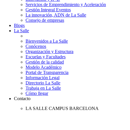
Servicios de Emprendimiento y Aceleración
Gestión Integral Eventos
La innovación, ADN de La Salle
Consejo de empresas
Blogs
La Salle
Bienvenidos a La Salle
Conócenos
Organización y Estructura
Escuelas y Facultades
Gestión de la calidad
Modelo Académico
Portal de Transparencia
Información Legal
Directorio La Salle
Trabaja en La Salle
Cómo llegar
Contacto
LA SALLE CAMPUS BARCELONA