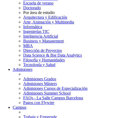
Escuela de verano
Doctorado
Por área de estudio
Arquitectura y Edificación
Arte, Animación y Multimedia
Informática
Ingenierías TIC
Inteligencia Artificial
Business y Management
MBA
Dirección de Proyectos
Data Science & Big Data Analytics
Filosofía y Humanidades
Tecnología y Salud
Admisiones
Admisiones Grados
Admisiones Másters
Admisiones Cursos de Especialización
Admisiones Summer School
FAQs - La Salle Campus Barcelona
Pagos con Flywire
Campus
Trabaja y Emprende