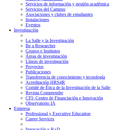
Servicios de información y gestión académica
Servicios del Campus
Asociaciones y clubes de estudiantes
Instalaciones
Eventos
Investigación
La Salle y la Investigación
Be a Researcher
Grupos e Institutos
Áreas de investigación
Líneas de investigación
Proyectos
Publicaciones
Transferencia de conocimiento y tecnología
Acreditación HRS4R
Comité de Ética de la Investigación de la Salle
Revista Comprendre
CFI- Centro de Financiación e Innovación
Observatorio IA
Empresa
Professional y Executive Education
Career Services
Innovación y R+D