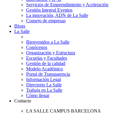
Servicios de Emprendimiento y Aceleración
Gestión Integral Eventos
La innovación, ADN de La Salle
Consejo de empresas
Blogs
La Salle
Bienvenidos a La Salle
Conócenos
Organización y Estructura
Escuelas y Facultades
Gestión de la calidad
Modelo Académico
Portal de Transparencia
Información Legal
Directorio La Salle
Trabaja en La Salle
Cómo llegar
Contacto
LA SALLE CAMPUS BARCELONA