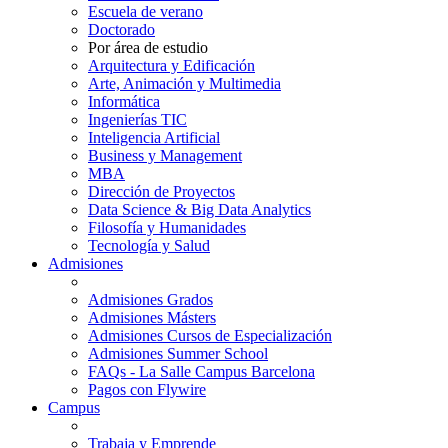
Escuela de verano
Doctorado
Por área de estudio
Arquitectura y Edificación
Arte, Animación y Multimedia
Informática
Ingenierías TIC
Inteligencia Artificial
Business y Management
MBA
Dirección de Proyectos
Data Science & Big Data Analytics
Filosofía y Humanidades
Tecnología y Salud
Admisiones
Admisiones Grados
Admisiones Másters
Admisiones Cursos de Especialización
Admisiones Summer School
FAQs - La Salle Campus Barcelona
Pagos con Flywire
Campus
Trabaja y Emprende