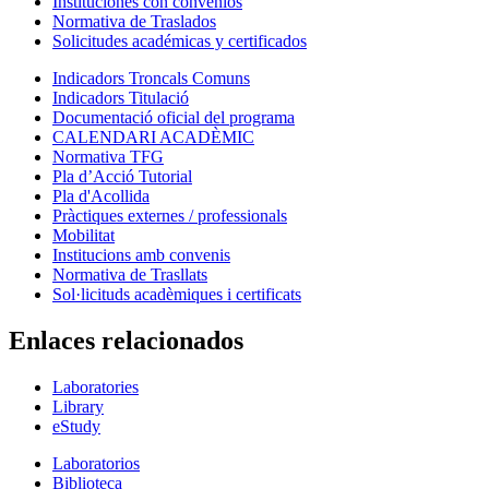
Instituciones con convenios
Normativa de Traslados
Solicitudes académicas y certificados
Indicadors Troncals Comuns
Indicadors Titulació
Documentació oficial del programa
CALENDARI ACADÈMIC
Normativa TFG
Pla d’Acció Tutorial
Pla d'Acollida
Pràctiques externes / professionals
Mobilitat
Institucions amb convenis
Normativa de Trasllats
Sol·licituds acadèmiques i certificats
Enlaces relacionados
Laboratories
Library
eStudy
Laboratorios
Biblioteca