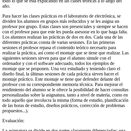
todo lo que se está explicando en las clases teóricas a lo largo del
año.
Para hacer las clases prácticas en el laboratorio de electrónica, se
dividen los alumnos en grupos más reducidos y se les asigna un
profesor por grupo. Estas clases son presenciales y siempre se hacen
con el profesor para que este les pueda asesorar en lo que haga falta.
Los alumnos realizan las prácticas de dos en dos. Cada una de las
diferentes prácticas consta de varias sesiones. En las primeras
sesiones el profesor repasa el contenido teórico necesario para
realizar la práctica, así como el montaje que se tiene que realizar. Las
siguientes sesiones sirven para que el alumno simule con el
ordenador y con el software adecuado, todos los ejemplos de
montaje que se proponen. Una vez estudiado y teniendo claro el
diseño final, la últimas sesiones de cada práctica sirven hacer el
montaje práctico. Este montaje se tiene que defender delante del
profesor con su correspondiente memoria técnica. Para mejorar el
rendimiento del alumno se le ofrece la posibilidad de hacer consultas
personalizadas sobre la asignatura, tanto a nivel de materia, como en
todo aquello que involucra la misma (forma de estudio, planificación
de las horas de estudio, diseños prácticos, corrección de problemas
propuestos...).
Evaluación:
La asignatura se divide en dos partes claramente diferenciadas: una