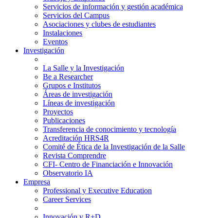
Servicios de información y gestión académica
Servicios del Campus
Asociaciones y clubes de estudiantes
Instalaciones
Eventos
Investigación
La Salle y la Investigación
Be a Researcher
Grupos e Institutos
Áreas de investigación
Líneas de investigación
Proyectos
Publicaciones
Transferencia de conocimiento y tecnología
Acreditación HRS4R
Comité de Ética de la Investigación de la Salle
Revista Comprendre
CFI- Centro de Financiación e Innovación
Observatorio IA
Empresa
Professional y Executive Education
Career Services
Innovación y R+D