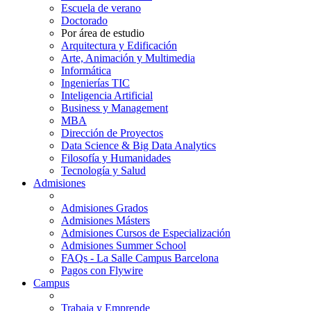
Escuela de verano
Doctorado
Por área de estudio
Arquitectura y Edificación
Arte, Animación y Multimedia
Informática
Ingenierías TIC
Inteligencia Artificial
Business y Management
MBA
Dirección de Proyectos
Data Science & Big Data Analytics
Filosofía y Humanidades
Tecnología y Salud
Admisiones
Admisiones Grados
Admisiones Másters
Admisiones Cursos de Especialización
Admisiones Summer School
FAQs - La Salle Campus Barcelona
Pagos con Flywire
Campus
Trabaja y Emprende