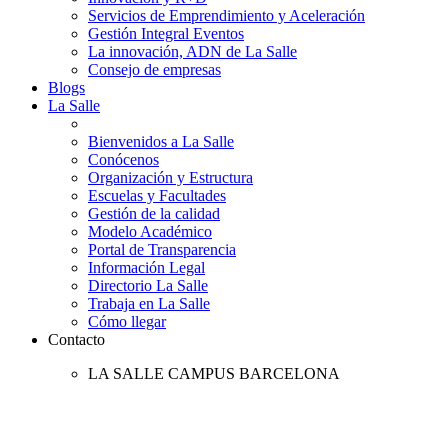
Servicios de Emprendimiento y Aceleración
Gestión Integral Eventos
La innovación, ADN de La Salle
Consejo de empresas
Blogs
La Salle
Bienvenidos a La Salle
Conócenos
Organización y Estructura
Escuelas y Facultades
Gestión de la calidad
Modelo Académico
Portal de Transparencia
Información Legal
Directorio La Salle
Trabaja en La Salle
Cómo llegar
Contacto
LA SALLE CAMPUS BARCELONA