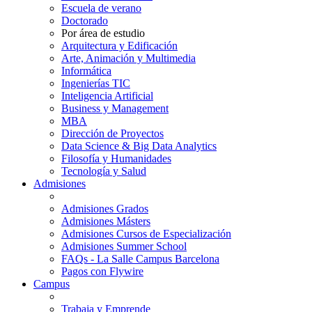
Escuela de verano
Doctorado
Por área de estudio
Arquitectura y Edificación
Arte, Animación y Multimedia
Informática
Ingenierías TIC
Inteligencia Artificial
Business y Management
MBA
Dirección de Proyectos
Data Science & Big Data Analytics
Filosofía y Humanidades
Tecnología y Salud
Admisiones
Admisiones Grados
Admisiones Másters
Admisiones Cursos de Especialización
Admisiones Summer School
FAQs - La Salle Campus Barcelona
Pagos con Flywire
Campus
Trabaja y Emprende