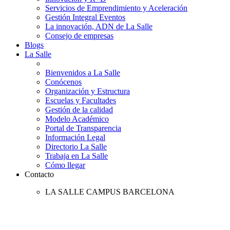
Servicios de Emprendimiento y Aceleración
Gestión Integral Eventos
La innovación, ADN de La Salle
Consejo de empresas
Blogs
La Salle
Bienvenidos a La Salle
Conócenos
Organización y Estructura
Escuelas y Facultades
Gestión de la calidad
Modelo Académico
Portal de Transparencia
Información Legal
Directorio La Salle
Trabaja en La Salle
Cómo llegar
Contacto
LA SALLE CAMPUS BARCELONA