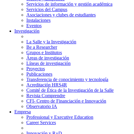
Servicios de información y gestión académica
Servicios del Campus
Asociaciones y clubes de estudiantes
Instalaciones
Eventos
Investigación
La Salle y la Investigación
Be a Researcher
Grupos e Institutos
Áreas de investigación
Líneas de investigación
Proyectos
Publicaciones
Transferencia de conocimiento y tecnología
Acreditación HRS4R
Comité de Ética de la Investigación de la Salle
Revista Comprendre
CFI- Centro de Financiación e Innovación
Observatorio IA
Empresa
Professional y Executive Education
Career Services
Innovación y R+D