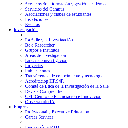
Servicios de información y gestión académica
Servicios del Campus
Asociaciones y clubes de estudiantes
Instalaciones
Eventos
Investigación
La Salle y la Investigación
Be a Researcher
Grupos e Institutos
Áreas de investigación
Líneas de investigación
Proyectos
Publicaciones
Transferencia de conocimiento y tecnología
Acreditación HRS4R
Comité de Ética de la Investigación de la Salle
Revista Comprendre
CFI- Centro de Financiación e Innovación
Observatorio IA
Empresa
Professional y Executive Education
Career Services
Innovación y R+D