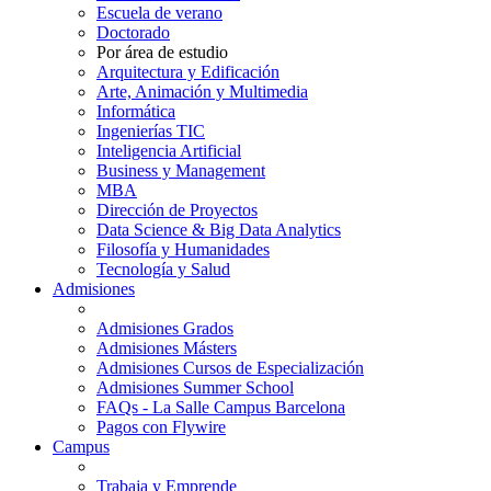
Escuela de verano
Doctorado
Por área de estudio
Arquitectura y Edificación
Arte, Animación y Multimedia
Informática
Ingenierías TIC
Inteligencia Artificial
Business y Management
MBA
Dirección de Proyectos
Data Science & Big Data Analytics
Filosofía y Humanidades
Tecnología y Salud
Admisiones
Admisiones Grados
Admisiones Másters
Admisiones Cursos de Especialización
Admisiones Summer School
FAQs - La Salle Campus Barcelona
Pagos con Flywire
Campus
Trabaja y Emprende