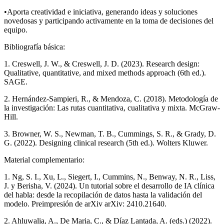
•Aporta creatividad e iniciativa, generando ideas y soluciones
novedosas y participando activamente en la toma de decisiones del
equipo.
Bibliografía básica:
1. Creswell, J. W., & Creswell, J. D. (2023). Research design:
Qualitative, quantitative, and mixed methods approach (6th ed.).
SAGE.
2. Hernández-Sampieri, R., & Mendoza, C. (2018). Metodología de
la investigación: Las rutas cuantitativa, cualitativa y mixta. McGraw-
Hill.
3. Browner, W. S., Newman, T. B., Cummings, S. R., & Grady, D.
G. (2022). Designing clinical research (5th ed.). Wolters Kluwer.
Material complementario:
1. Ng, S. I., Xu, L., Siegert, I., Cummins, N., Benway, N. R., Liss,
J. y Berisha, V. (2024). Un tutorial sobre el desarrollo de IA clínica
del habla: desde la recopilación de datos hasta la validación del
modelo. Preimpresión de arXiv arXiv: 2410.21640.
2. Ahluwalia, A., De Maria, C., & Díaz Lantada, A. (eds.) (2022).