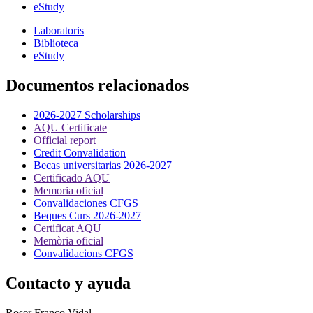
eStudy
Laboratoris
Biblioteca
eStudy
Documentos relacionados
2026-2027 Scholarships
AQU Certificate
Official report
Credit Convalidation
Becas universitarias 2026-2027
Certificado AQU
Memoria oficial
Convalidaciones CFGS
Beques Curs 2026-2027
Certificat AQU
Memòria oficial
Convalidacions CFGS
Contacto y ayuda
Roser Franco Vidal