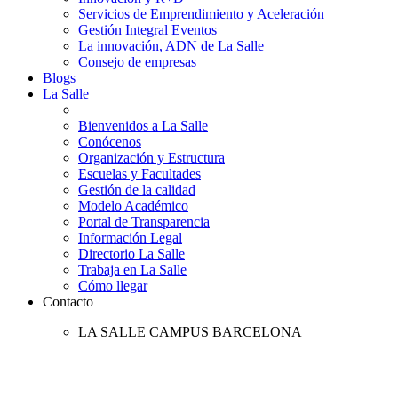
Servicios de Emprendimiento y Aceleración
Gestión Integral Eventos
La innovación, ADN de La Salle
Consejo de empresas
Blogs
La Salle
Bienvenidos a La Salle
Conócenos
Organización y Estructura
Escuelas y Facultades
Gestión de la calidad
Modelo Académico
Portal de Transparencia
Información Legal
Directorio La Salle
Trabaja en La Salle
Cómo llegar
Contacto
LA SALLE CAMPUS BARCELONA