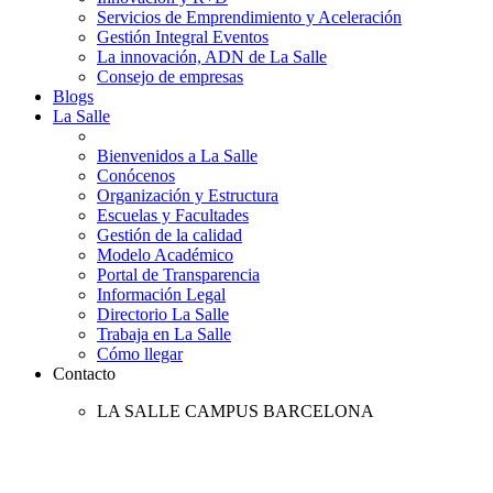
Servicios de Emprendimiento y Aceleración
Gestión Integral Eventos
La innovación, ADN de La Salle
Consejo de empresas
Blogs
La Salle
Bienvenidos a La Salle
Conócenos
Organización y Estructura
Escuelas y Facultades
Gestión de la calidad
Modelo Académico
Portal de Transparencia
Información Legal
Directorio La Salle
Trabaja en La Salle
Cómo llegar
Contacto
LA SALLE CAMPUS BARCELONA