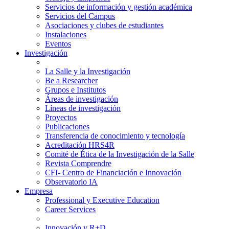
Servicios de información y gestión académica
Servicios del Campus
Asociaciones y clubes de estudiantes
Instalaciones
Eventos
Investigación
La Salle y la Investigación
Be a Researcher
Grupos e Institutos
Áreas de investigación
Líneas de investigación
Proyectos
Publicaciones
Transferencia de conocimiento y tecnología
Acreditación HRS4R
Comité de Ética de la Investigación de la Salle
Revista Comprendre
CFI- Centro de Financiación e Innovación
Observatorio IA
Empresa
Professional y Executive Education
Career Services
Innovación y R+D