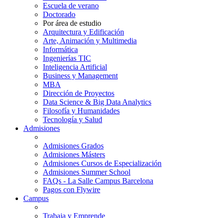
Escuela de verano
Doctorado
Por área de estudio
Arquitectura y Edificación
Arte, Animación y Multimedia
Informática
Ingenierías TIC
Inteligencia Artificial
Business y Management
MBA
Dirección de Proyectos
Data Science & Big Data Analytics
Filosofía y Humanidades
Tecnología y Salud
Admisiones
Admisiones Grados
Admisiones Másters
Admisiones Cursos de Especialización
Admisiones Summer School
FAQs - La Salle Campus Barcelona
Pagos con Flywire
Campus
Trabaja y Emprende