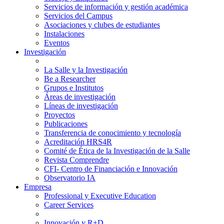
Servicios de información y gestión académica
Servicios del Campus
Asociaciones y clubes de estudiantes
Instalaciones
Eventos
Investigación
La Salle y la Investigación
Be a Researcher
Grupos e Institutos
Áreas de investigación
Líneas de investigación
Proyectos
Publicaciones
Transferencia de conocimiento y tecnología
Acreditación HRS4R
Comité de Ética de la Investigación de la Salle
Revista Comprendre
CFI- Centro de Financiación e Innovación
Observatorio IA
Empresa
Professional y Executive Education
Career Services
Innovación y R+D