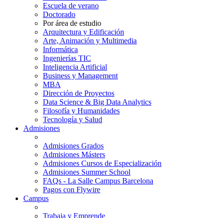
Escuela de verano
Doctorado
Por área de estudio
Arquitectura y Edificación
Arte, Animación y Multimedia
Informática
Ingenierías TIC
Inteligencia Artificial
Business y Management
MBA
Dirección de Proyectos
Data Science & Big Data Analytics
Filosofía y Humanidades
Tecnología y Salud
Admisiones
Admisiones Grados
Admisiones Másters
Admisiones Cursos de Especialización
Admisiones Summer School
FAQs - La Salle Campus Barcelona
Pagos con Flywire
Campus
Trabaja y Emprende