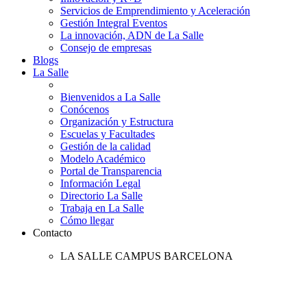
Servicios de Emprendimiento y Aceleración
Gestión Integral Eventos
La innovación, ADN de La Salle
Consejo de empresas
Blogs
La Salle
Bienvenidos a La Salle
Conócenos
Organización y Estructura
Escuelas y Facultades
Gestión de la calidad
Modelo Académico
Portal de Transparencia
Información Legal
Directorio La Salle
Trabaja en La Salle
Cómo llegar
Contacto
LA SALLE CAMPUS BARCELONA