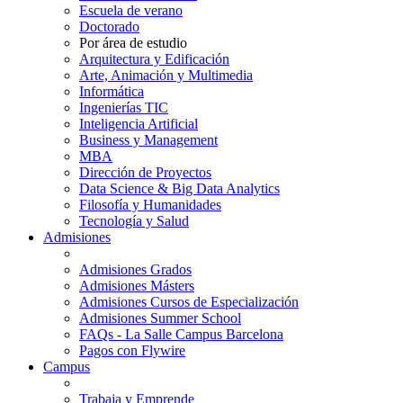
Escuela de verano
Doctorado
Por área de estudio
Arquitectura y Edificación
Arte, Animación y Multimedia
Informática
Ingenierías TIC
Inteligencia Artificial
Business y Management
MBA
Dirección de Proyectos
Data Science & Big Data Analytics
Filosofía y Humanidades
Tecnología y Salud
Admisiones
Admisiones Grados
Admisiones Másters
Admisiones Cursos de Especialización
Admisiones Summer School
FAQs - La Salle Campus Barcelona
Pagos con Flywire
Campus
Trabaja y Emprende