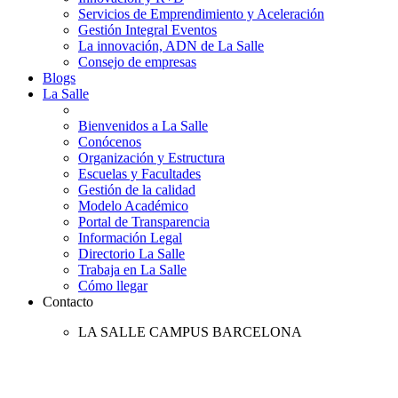
Servicios de Emprendimiento y Aceleración
Gestión Integral Eventos
La innovación, ADN de La Salle
Consejo de empresas
Blogs
La Salle
Bienvenidos a La Salle
Conócenos
Organización y Estructura
Escuelas y Facultades
Gestión de la calidad
Modelo Académico
Portal de Transparencia
Información Legal
Directorio La Salle
Trabaja en La Salle
Cómo llegar
Contacto
LA SALLE CAMPUS BARCELONA