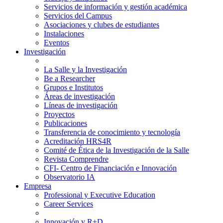
Servicios de información y gestión académica
Servicios del Campus
Asociaciones y clubes de estudiantes
Instalaciones
Eventos
Investigación
La Salle y la Investigación
Be a Researcher
Grupos e Institutos
Áreas de investigación
Líneas de investigación
Proyectos
Publicaciones
Transferencia de conocimiento y tecnología
Acreditación HRS4R
Comité de Ética de la Investigación de la Salle
Revista Comprendre
CFI- Centro de Financiación e Innovación
Observatorio IA
Empresa
Professional y Executive Education
Career Services
Innovación y R+D