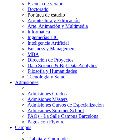
Escuela de verano
Doctorado
Por área de estudio
Arquitectura y Edificación
Arte, Animación y Multimedia
Informática
Ingenierías TIC
Inteligencia Artificial
Business y Management
MBA
Dirección de Proyectos
Data Science & Big Data Analytics
Filosofía y Humanidades
Tecnología y Salud
Admisiones
Admisiones Grados
Admisiones Másters
Admisiones Cursos de Especialización
Admisiones Summer School
FAQs - La Salle Campus Barcelona
Pagos con Flywire
Campus
Trabaja y Emprende