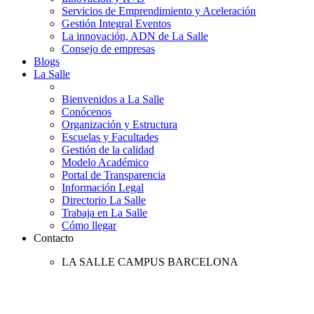
Servicios de Emprendimiento y Aceleración
Gestión Integral Eventos
La innovación, ADN de La Salle
Consejo de empresas
Blogs
La Salle
Bienvenidos a La Salle
Conócenos
Organización y Estructura
Escuelas y Facultades
Gestión de la calidad
Modelo Académico
Portal de Transparencia
Información Legal
Directorio La Salle
Trabaja en La Salle
Cómo llegar
Contacto
LA SALLE CAMPUS BARCELONA