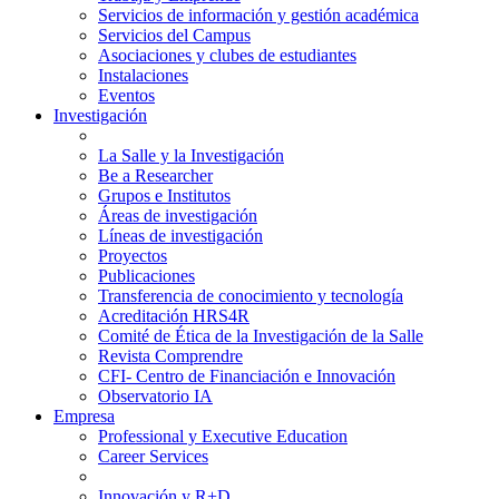
Servicios de información y gestión académica
Servicios del Campus
Asociaciones y clubes de estudiantes
Instalaciones
Eventos
Investigación
La Salle y la Investigación
Be a Researcher
Grupos e Institutos
Áreas de investigación
Líneas de investigación
Proyectos
Publicaciones
Transferencia de conocimiento y tecnología
Acreditación HRS4R
Comité de Ética de la Investigación de la Salle
Revista Comprendre
CFI- Centro de Financiación e Innovación
Observatorio IA
Empresa
Professional y Executive Education
Career Services
Innovación y R+D