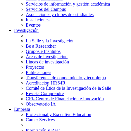
Servicios de información y gestión académica
Servicios del Campus
Asociaciones y clubes de estudiantes
Instalaciones
Eventos
Investigación
La Salle y la Investigación
Be a Researcher
Grupos e Institutos
Áreas de investigación
Líneas de investigación
Proyectos
Publicaciones
Transferencia de conocimiento y tecnología
Acreditación HRS4R
Comité de Ética de la Investigación de la Salle
Revista Comprendre
CFI- Centro de Financiación e Innovación
Observatorio IA
Empresa
Professional y Executive Education
Career Services
Innovación y R+D