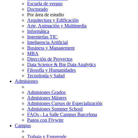
Escuela de verano
Doctorado
Por área de estudio
Arquitectura y Edificación
Arte, Animación y Multimedia
Informática
Ingenierías TIC
Inteligencia Artificial
Business y Management
MBA
Dirección de Proyectos
Data Science & Big Data Analytics
Filosofía y Humanidades
Tecnología y Salud
Admisiones
Admisiones Grados
Admisiones Másters
Admisiones Cursos de Especialización
Admisiones Summer School
FAQs - La Salle Campus Barcelona
Pagos con Flywire
Campus
Trabaja y Emprende