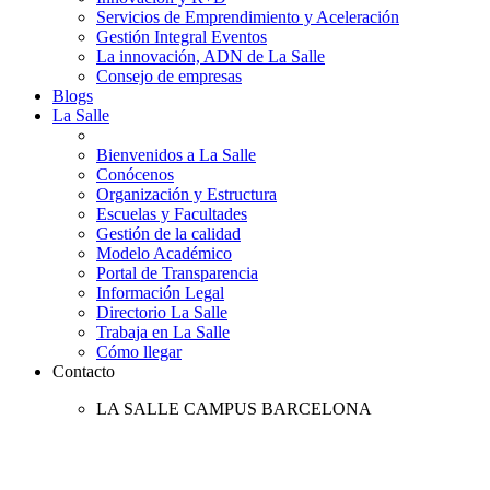
Servicios de Emprendimiento y Aceleración
Gestión Integral Eventos
La innovación, ADN de La Salle
Consejo de empresas
Blogs
La Salle
Bienvenidos a La Salle
Conócenos
Organización y Estructura
Escuelas y Facultades
Gestión de la calidad
Modelo Académico
Portal de Transparencia
Información Legal
Directorio La Salle
Trabaja en La Salle
Cómo llegar
Contacto
LA SALLE CAMPUS BARCELONA