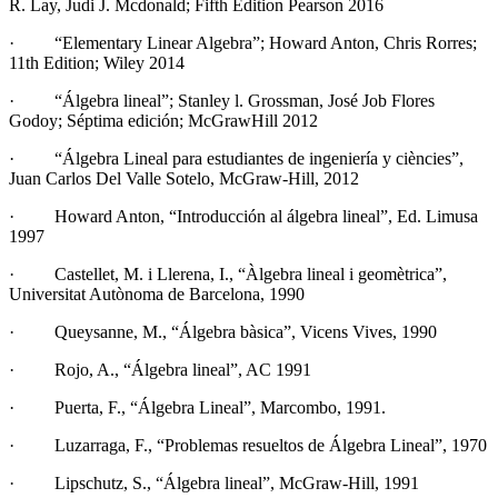
R. Lay, Judi J. Mcdonald; Fifth Edition Pearson 2016
· “Elementary Linear Algebra”; Howard Anton, Chris Rorres;
11th Edition; Wiley 2014
· “Álgebra lineal”; Stanley l. Grossman, José Job Flores
Godoy; Séptima edición; McGrawHill 2012
· “Álgebra Lineal para estudiantes de ingeniería y ciències”,
Juan Carlos Del Valle Sotelo, McGraw-Hill, 2012
· Howard Anton, “Introducción al álgebra lineal”, Ed. Limusa
1997
· Castellet, M. i Llerena, I., “Àlgebra lineal i geomètrica”,
Universitat Autònoma de Barcelona, 1990
· Queysanne, M., “Álgebra bàsica”, Vicens Vives, 1990
· Rojo, A., “Álgebra lineal”, AC 1991
· Puerta, F., “Álgebra Lineal”, Marcombo, 1991.
· Luzarraga, F., “Problemas resueltos de Álgebra Lineal”, 1970
· Lipschutz, S., “Álgebra lineal”, McGraw-Hill, 1991