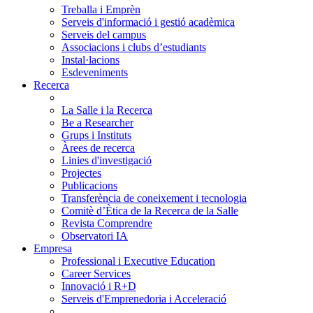
Treballa i Emprèn
Serveis d'informació i gestió acadèmica
Serveis del campus
Associacions i clubs d’estudiants
Instal·lacions
Esdeveniments
Recerca
La Salle i la Recerca
Be a Researcher
Grups i Instituts
Àrees de recerca
Linies d'investigació
Projectes
Publicacions
Transferència de coneixement i tecnologia
Comitè d’Ètica de la Recerca de la Salle
Revista Comprendre
Observatori IA
Empresa
Professional i Executive Education
Career Services
Innovació i R+D
Serveis d'Emprenedoria i Acceleració