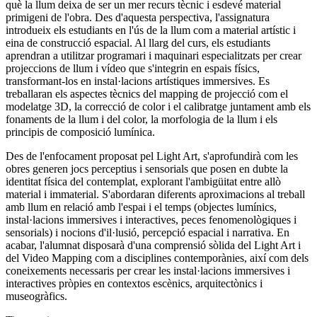
què la llum deixa de ser un mer recurs tècnic i esdevé material
primigeni de l'obra. Des d'aquesta perspectiva, l'assignatura
introdueix els estudiants en l'ús de la llum com a material artístic i
eina de construcció espacial. Al llarg del curs, els estudiants
aprendran a utilitzar programari i maquinari especialitzats per crear
projeccions de llum i vídeo que s'integrin en espais físics,
transformant-los en instal·lacions artístiques immersives. Es
treballaran els aspectes tècnics del mapping de projecció com el
modelatge 3D, la correcció de color i el calibratge juntament amb els
fonaments de la llum i del color, la morfologia de la llum i els
principis de composició lumínica.
Des de l'enfocament proposat pel Light Art, s'aprofundirà com les
obres generen jocs perceptius i sensorials que posen en dubte la
identitat física del contemplat, explorant l'ambigüitat entre allò
material i immaterial. S'abordaran diferents aproximacions al treball
amb llum en relació amb l'espai i el temps (objectes lumínics,
instal·lacions immersives i interactives, peces fenomenològiques i
sensorials) i nocions d'il·lusió, percepció espacial i narrativa. En
acabar, l'alumnat disposarà d'una comprensió sòlida del Light Art i
del Video Mapping com a disciplines contemporànies, així com dels
coneixements necessaris per crear les instal·lacions immersives i
interactives pròpies en contextos escènics, arquitectònics i
museogràfics.