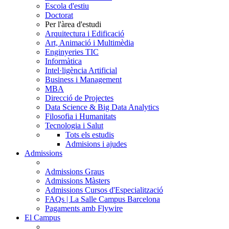
Escola d'estiu
Doctorat
Per l'àrea d'estudi
Arquitectura i Edificació
Art, Animació i Multimèdia
Enginyeries TIC
Informàtica
Intel·ligència Artificial
Business i Management
MBA
Direcció de Projectes
Data Science & Big Data Analytics
Filosofia i Humanitats
Tecnologia i Salut
Tots els estudis
Admisions i ajudes
Admissions
Admissions Graus
Admissions Màsters
Admissions Cursos d'Especialització
FAQs | La Salle Campus Barcelona
Pagaments amb Flywire
El Campus