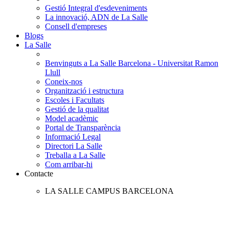
Gestió Integral d'esdeveniments
La innovació, ADN de La Salle
Consell d'empreses
Blogs
La Salle
Benvinguts a La Salle Barcelona - Universitat Ramon
Llull
Coneix-nos
Organització i estructura
Escoles i Facultats
Gestió de la qualitat
Model acadèmic
Portal de Transparència
Informació Legal
Directori La Salle
Treballa a La Salle
Com arribar-hi
Contacte
LA SALLE CAMPUS BARCELONA