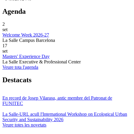
Agenda
2
set
Welcome Week 2026-27
La Salle Campus Barcelona
17
set
Masters' Experience Day
La Salle Executive & Professional Center
Veure tota l'agenda
Destacats
En record de Josep Vilarasu, antic membre del Patronat de
FUNITEC
La Salle-URL acull l'International Workshop on Ecological Urban
Security and Sustainability 2026
Veure totes les novetats