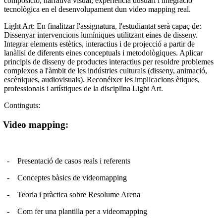
composició, narrativa visual, experiència dusuari i integració
tecnològica en el desenvolupament dun video mapping real.
Light Art: En finalitzar l'assignatura, l'estudiantat serà capaç de:
Dissenyar intervencions lumíniques utilitzant eines de disseny.
Integrar elements estètics, interactius i de projecció a partir de
lanàlisi de diferents eines conceptuals i metodològiques. Aplicar
principis de disseny de productes interactius per resoldre problemes
complexos a l'àmbit de les indústries culturals (disseny, animació,
escèniques, audiovisuals). Reconéixer les implicacions ètiques,
professionals i artístiques de la disciplina Light Art.
Continguts:
Video mapping:
-
Presentació de casos reals i referents
-
Conceptes bàsics de videomapping
-
Teoria i pràctica sobre Resolume Arena
-
Com fer una plantilla per a videomapping