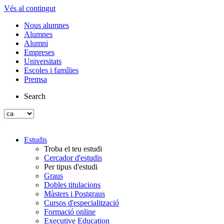
Vés al contingut
Nous alumnes
Alumnes
Alumni
Empreses
Universitats
Escoles i famílies
Premsa
Search
Estudis
Troba el teu estudi
Cercador d'estudis
Per tipus d'estudi
Graus
Dobles titulacions
Màsters i Postgraus
Cursos d'especialització
Formació online
Executive Education