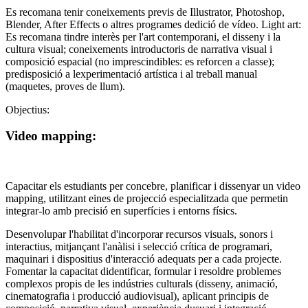
Es recomana tenir coneixements previs de Illustrator, Photoshop,
Blender, After Effects o altres programes dedició de vídeo. Light art:
Es recomana tindre interès per l'art contemporani, el disseny i la
cultura visual; coneixements introductoris de narrativa visual i
composició espacial (no imprescindibles: es reforcen a classe);
predisposició a lexperimentació artística i al treball manual
(maquetes, proves de llum).
Objectius:
Video mapping:
Capacitar els estudiants per concebre, planificar i dissenyar un video
mapping, utilitzant eines de projecció especialitzada que permetin
integrar-lo amb precisió en superfícies i entorns físics.
Desenvolupar l'habilitat d'incorporar recursos visuals, sonors i
interactius, mitjançant l'anàlisi i selecció crítica de programari,
maquinari i dispositius d'interacció adequats per a cada projecte.
Fomentar la capacitat didentificar, formular i resoldre problemes
complexos propis de les indústries culturals (disseny, animació,
cinematografia i producció audiovisual), aplicant principis de