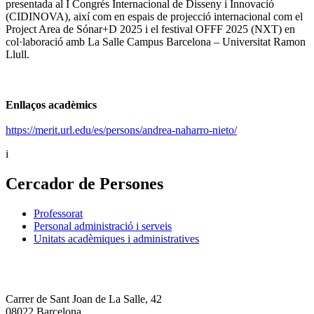
presentada al I Congrés Internacional de Disseny i Innovació
(CIDINOVA), així com en espais de projecció internacional com el
Project Area de Sónar+D 2025 i el festival OFFF 2025 (NXT) en
col·laboració amb La Salle Campus Barcelona – Universitat Ramon
Llull.
Enllaços acadèmics
https://merit.url.edu/es/persons/andrea-naharro-nieto/
i
Cercador de Persones
Professorat
Personal administració i serveis
Unitats acadèmiques i administratives
Carrer de Sant Joan de La Salle, 42
08022 Barcelona