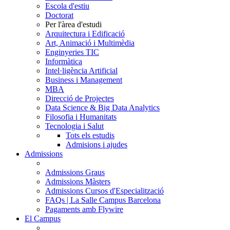
Escola d'estiu
Doctorat
Per l'àrea d'estudi
Arquitectura i Edificació
Art, Animació i Multimèdia
Enginyeries TIC
Informàtica
Intel·ligència Artificial
Business i Management
MBA
Direcció de Projectes
Data Science & Big Data Analytics
Filosofia i Humanitats
Tecnologia i Salut
Tots els estudis
Admisions i ajudes
Admissions
Admissions Graus
Admissions Màsters
Admissions Cursos d'Especialització
FAQs | La Salle Campus Barcelona
Pagaments amb Flywire
El Campus