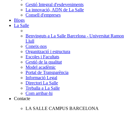
Gestió Integral d'esdeveniments
La innovació, ADN de La Salle
Consell d'empreses
Blogs
La Salle
Benvinguts a La Salle Barcelona - Universitat Ramon
Llull
Coneix-nos
Organització i estructura
Escoles i Facultats
Gestió de la qualitat
Model acadèmic
Portal de Transparència
Informació Legal
Directori La Salle
Treballa a La Salle
Com arribar-hi
Contacte
LA SALLE CAMPUS BARCELONA