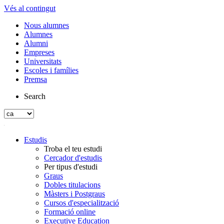
Vés al contingut
Nous alumnes
Alumnes
Alumni
Empreses
Universitats
Escoles i famílies
Premsa
Search
Estudis
Troba el teu estudi
Cercador d'estudis
Per tipus d'estudi
Graus
Dobles titulacions
Màsters i Postgraus
Cursos d'especialització
Formació online
Executive Education