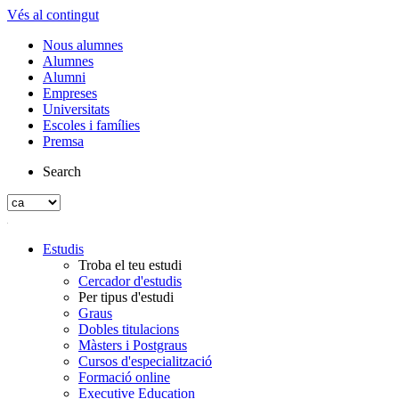
Vés al contingut
Nous alumnes
Alumnes
Alumni
Empreses
Universitats
Escoles i famílies
Premsa
Search
Estudis
Troba el teu estudi
Cercador d'estudis
Per tipus d'estudi
Graus
Dobles titulacions
Màsters i Postgraus
Cursos d'especialització
Formació online
Executive Education