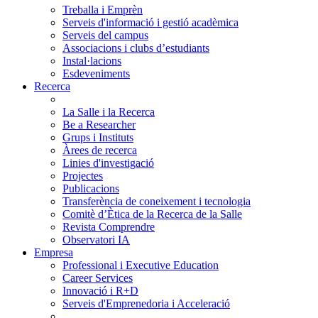
Treballa i Emprèn
Serveis d'informació i gestió acadèmica
Serveis del campus
Associacions i clubs d’estudiants
Instal·lacions
Esdeveniments
Recerca
La Salle i la Recerca
Be a Researcher
Grups i Instituts
Àrees de recerca
Linies d'investigació
Projectes
Publicacions
Transferència de coneixement i tecnologia
Comitè d’Ètica de la Recerca de la Salle
Revista Comprendre
Observatori IA
Empresa
Professional i Executive Education
Career Services
Innovació i R+D
Serveis d'Emprenedoria i Acceleració