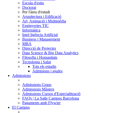
Escola d'estiu
Doctorat
Per l'àrea d'estudi
Arquitectura i Edificació
Art, Animació i Multimèdia
Enginyeries TIC
Informàtica
Intel·ligència Artificial
Business i Management
MBA
Direcció de Projectes
Data Science & Big Data Analytics
Filosofia i Humanitats
Tecnologia i Salut
Tots els estudis
Admisions i ajudes
Admissions
Admissions Graus
Admissions Màsters
Admissions Cursos d'Especialització
FAQs | La Salle Campus Barcelona
Pagaments amb Flywire
El Campus