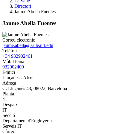
La Salle
Directori
Jaume Abella Fuentes
Jaume Abella Fuentes
Correu electrònic
jaume.abella@salle.url.edu
Telèfon
+34 932902461
Mòbil feina
932902400
Edifici
Lluçanès - Alcoi
Adreça
C. Lluçanès 43, 08022, Barcelona
Planta
4
Despatx
IT
Secció
Departament d'Enginyeria
Serveis IT
Càrrec