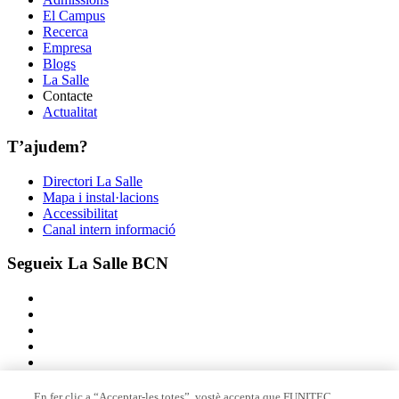
El Campus
Recerca
Empresa
Blogs
La Salle
Contacte
Actualitat
T’ajudem?
Directori La Salle
Mapa i instal·lacions
Accessibilitat
Canal intern informació
Segueix La Salle BCN
En fer clic a “Acceptar-les totes”, vostè accepta que FUNITEC