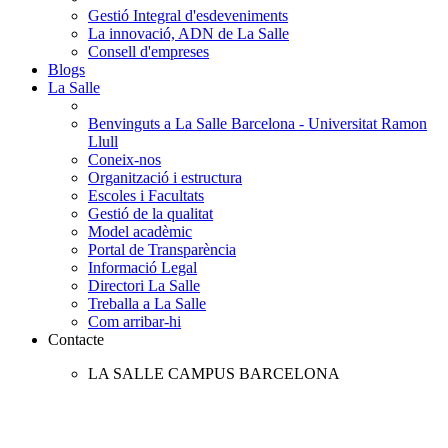
Gestió Integral d'esdeveniments
La innovació, ADN de La Salle
Consell d'empreses
Blogs
La Salle
Benvinguts a La Salle Barcelona - Universitat Ramon
Llull
Coneix-nos
Organització i estructura
Escoles i Facultats
Gestió de la qualitat
Model acadèmic
Portal de Transparència
Informació Legal
Directori La Salle
Treballa a La Salle
Com arribar-hi
Contacte
LA SALLE CAMPUS BARCELONA