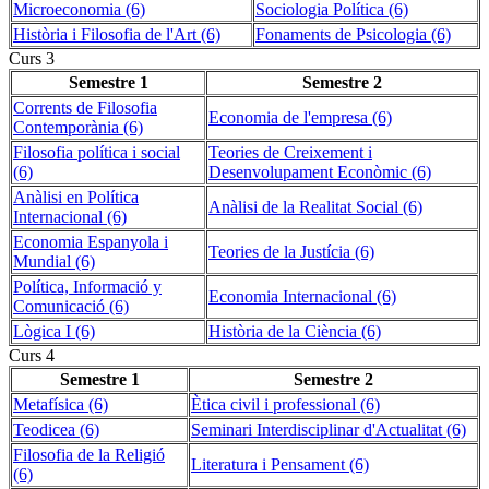
Microeconomia (6)
Sociologia Política (6)
Història i Filosofia de l'Art (6)
Fonaments de Psicologia (6)
Curs 3
Semestre 1
Semestre 2
Corrents de Filosofia
Economia de l'empresa (6)
Contemporània (6)
Filosofia política i social
Teories de Creixement i
(6)
Desenvolupament Econòmic (6)
Anàlisi en Política
Anàlisi de la Realitat Social (6)
Internacional (6)
Economia Espanyola i
Teories de la Justícia (6)
Mundial (6)
Política, Informació y
Economia Internacional (6)
Comunicació (6)
Lògica I (6)
Història de la Ciència (6)
Curs 4
Semestre 1
Semestre 2
Metafísica (6)
Ètica civil i professional (6)
Teodicea (6)
Seminari Interdisciplinar d'Actualitat (6)
Filosofia de la Religió
Literatura i Pensament (6)
(6)