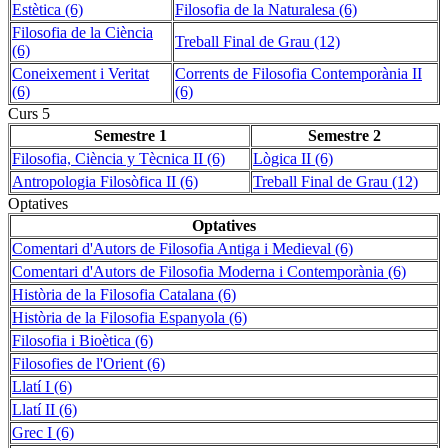
Estètica (6)
Filosofia de la Naturalesa (6)
Filosofia de la Ciència
Treball Final de Grau (12)
(6)
Coneixement i Veritat
Corrents de Filosofia Contemporània II
(6)
(6)
Curs 5
Semestre 1
Semestre 2
Filosofia, Ciència y Tècnica II (6)
Lògica II (6)
Antropologia Filosòfica II (6)
Treball Final de Grau (12)
Optatives
Optatives
Comentari d'Autors de Filosofia Antiga i Medieval (6)
Comentari d'Autors de Filosofia Moderna i Contemporània (6)
Història de la Filosofia Catalana (6)
Història de la Filosofia Espanyola (6)
Filosofia i Bioètica (6)
Filosofies de l'Orient (6)
Llatí I (6)
Llatí II (6)
Grec I (6)