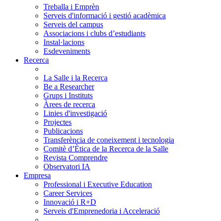
Treballa i Emprèn
Serveis d'informació i gestió acadèmica
Serveis del campus
Associacions i clubs d’estudiants
Instal·lacions
Esdeveniments
Recerca
La Salle i la Recerca
Be a Researcher
Grups i Instituts
Àrees de recerca
Linies d'investigació
Projectes
Publicacions
Transferència de coneixement i tecnologia
Comitè d’Ètica de la Recerca de la Salle
Revista Comprendre
Observatori IA
Empresa
Professional i Executive Education
Career Services
Innovació i R+D
Serveis d'Emprenedoria i Acceleració