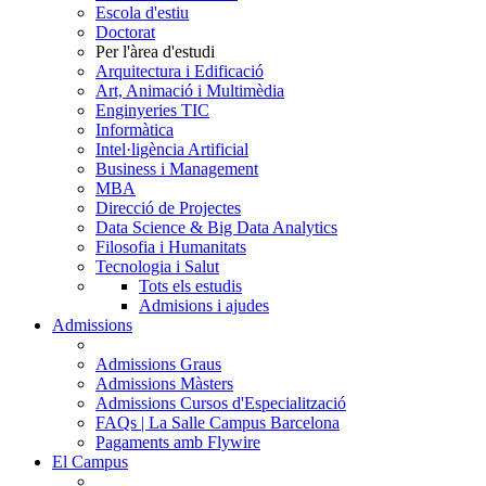
Escola d'estiu
Doctorat
Per l'àrea d'estudi
Arquitectura i Edificació
Art, Animació i Multimèdia
Enginyeries TIC
Informàtica
Intel·ligència Artificial
Business i Management
MBA
Direcció de Projectes
Data Science & Big Data Analytics
Filosofia i Humanitats
Tecnologia i Salut
Tots els estudis
Admisions i ajudes
Admissions
Admissions Graus
Admissions Màsters
Admissions Cursos d'Especialització
FAQs | La Salle Campus Barcelona
Pagaments amb Flywire
El Campus