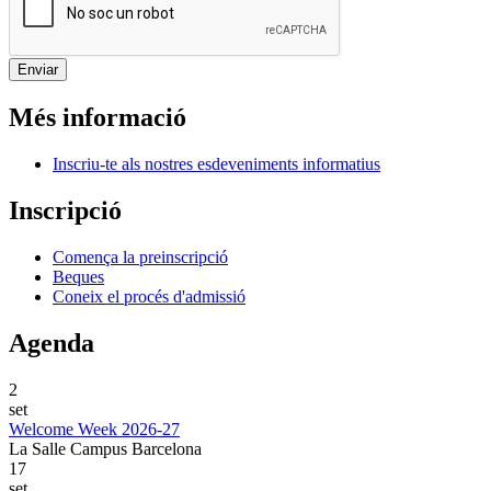
Més informació
Inscriu-te als nostres esdeveniments informatius
Inscripció
Comença la preinscripció
Beques
Coneix el procés d'admissió
Agenda
2
set
Welcome Week 2026-27
La Salle Campus Barcelona
17
set