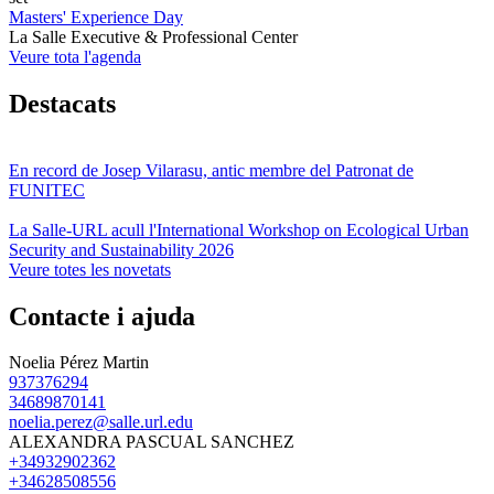
Masters' Experience Day
La Salle Executive & Professional Center
Veure tota l'agenda
Destacats
En record de Josep Vilarasu, antic membre del Patronat de
FUNITEC
La Salle-URL acull l'International Workshop on Ecological Urban
Security and Sustainability 2026
Veure totes les novetats
Contacte i ajuda
Noelia Pérez Martin
937376294
34689870141
noelia.perez@salle.url.edu
ALEXANDRA PASCUAL SANCHEZ
+34932902362
+34628508556