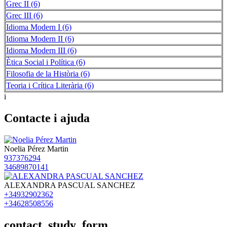
Grec II (6)
Grec III (6)
Idioma Modern I (6)
Idioma Modern II (6)
Idioma Modern III (6)
Ètica Social i Política (6)
Filosofia de la Història (6)
Teoria i Crítica Literària (6)
i
Contacte i ajuda
Noelia Pérez Martin
937376294
34689870141
ALEXANDRA PASCUAL SANCHEZ
+34932902362
+34628508556
contact_study_form