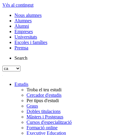
Vés al contingut
Nous alumnes
Alumnes
Alumni
Empreses
Universitats
Escoles i famílies
Premsa
Search
Estudis
Troba el teu estudi
Cercador d'estudis
Per tipus d'estudi
Graus
Dobles titulacions
Màsters i Postgraus
Cursos d'especialització
Formació online
Executive Education