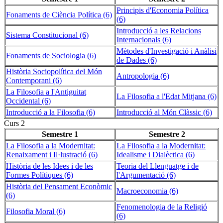
Principis d'Economia Política
Fonaments de Ciència Política (6)
(6)
Introducció a les Relacions
Sistema Constitucional (6)
Internacionals (6)
Mètodes d'Investigació i Anàlisi
Fonaments de Sociologia (6)
de Dades (6)
Història Sociopolítica del Món
Antropologia (6)
Contemporani (6)
La Filosofia a l'Antiguitat
La Filosofia a l'Edat Mitjana (6)
Occidental (6)
Introducció a la Filosofia (6)
Introducció al Món Clàssic (6)
Curs 2
Semestre 1
Semestre 2
La Filosofia a la Modernitat:
La Filosofia a la Modernitat:
Renaixament i Il·lustració (6)
Idealisme i Dialèctica (6)
Història de les Idees i de les
Teoria del Llenguatge i de
Formes Polítiques (6)
l'Argumentació (6)
Història del Pensament Econòmic
Macroeconomia (6)
(6)
Fenomenologia de la Religió
Filosofia Moral (6)
(6)