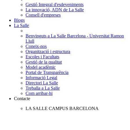
Gestió Integral d'esdeveniments
La innovació, ADN de La Salle
Consell d'empreses
Blogs
La Salle
Benvinguts a La Salle Barcelona - Universitat Ramon
Llull
Coneix-nos
Organització i estructura
Escoles i Facultats
Gestió de la qualitat
Model acadèmic
Portal de Transparència
Informació Legal
Directori La Salle
Treballa a La Salle
Com arribar-hi
Contacte
LA SALLE CAMPUS BARCELONA