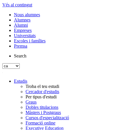
Vés al contingut
Nous alumnes
Alumnes
Alumni
Empreses
Universitats
Escoles i famílies
Premsa
Search
Estudis
Troba el teu estudi
Cercador d'estudis
Per tipus d'estudi
Graus
Dobles titulacions
Màsters i Postgraus
Cursos d'especialització
Formació online
Executive Education