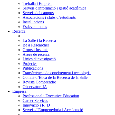
Treballa i Emprèn
Serveis d'informació i gestió acadèmica
Serveis del campus
Associacions i clubs d’estudiants
Instal·lacions
Esdeveniments
Recerca
La Salle i la Recerca
Be a Researcher
Grups i Instituts
Àrees de recerca
Linies d'investigació
Projectes
Publicacions
Transferència de coneixement i tecnologia
Comitè d’Ètica de la Recerca de la Salle
Revista Comprendre
Observatori IA
Empresa
Professional i Executive Education
Career Services
Innovació i R+D
Serveis d'Emprenedoria i Acceleració