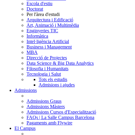
Escola d'estiu
Doctorat
Per l'àrea d'estudi
Arquitectura i Edificació
Art, Animació i Multimèdia
Enginyeries TIC
Informàtica
Intel·ligència Artificial
Business i Management
MBA
Direcció de Projectes
Data Science & Big Data Analytics
Filosofia i Humanitats
Tecnologia i Salut
Tots els estudis
Admisions i ajudes
Admissions
Admissions Graus
Admissions Màsters
Admissions Cursos d'Especialització
FAQs | La Salle Campus Barcelona
Pagaments amb Flywire
El Campus