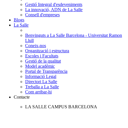
Gestió Integral d'esdeveniments
La innovació, ADN de La Salle
Consell d'empreses
Blogs
La Salle
Benvinguts a La Salle Barcelona - Universitat Ramon
Llull
Coneix-nos
Organització i estructura
Escoles i Facultats
Gestió de la qualitat
Model acadèmic
Portal de Transparència
Informació Legal
Directori La Salle
Treballa a La Salle
Com arribar-hi
Contacte
LA SALLE CAMPUS BARCELONA