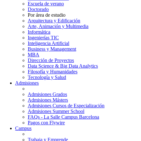
Escuela de verano
Doctorado
Por área de estudio
Arquitectura y Edificación
Arte, Animación y Multimedia
Informática
Ingenierías TIC
Inteligencia Artificial
Business y Management
MBA
Dirección de Proyectos
Data Science & Big Data Analytics
Filosofía y Humanidades
Tecnología y Salud
Admisiones
Admisiones Grados
Admisiones Másters
Admisiones Cursos de Especialización
Admisiones Summer School
FAQs - La Salle Campus Barcelona
Pagos con Flywire
Campus
Trabaja y Emprende