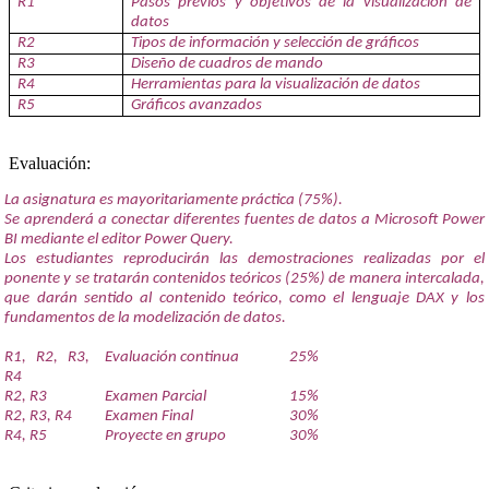
R1
Pasos previos y objetivos de la visualización de
datos
R2
Tipos de información y selección de gráficos
R3
Diseño de cuadros de mando
R4
Herramientas para la visualización de datos
R5
Gráficos avanzados
Evaluación:
La asignatura es mayoritariamente práctica (75%).
Se aprenderá a conectar diferentes fuentes de datos a Microsoft Power
BI mediante el editor Power Query.
Los estudiantes reproducirán las demostraciones realizadas por el
ponente y se tratarán contenidos teóricos (25%) de manera intercalada,
que darán sentido al contenido teórico, como el lenguaje DAX y los
fundamentos de la modelización de datos.
R1, R2, R3,
Evaluación continua
25%
R4
R2, R3
Examen Parcial
15%
R2, R3, R4
Examen Final
30%
R4, R5
Proyecte en grupo
30%