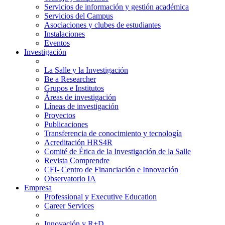
Servicios de información y gestión académica
Servicios del Campus
Asociaciones y clubes de estudiantes
Instalaciones
Eventos
Investigación
La Salle y la Investigación
Be a Researcher
Grupos e Institutos
Áreas de investigación
Líneas de investigación
Proyectos
Publicaciones
Transferencia de conocimiento y tecnología
Acreditación HRS4R
Comité de Ética de la Investigación de la Salle
Revista Comprendre
CFI- Centro de Financiación e Innovación
Observatorio IA
Empresa
Professional y Executive Education
Career Services
Innovación y R+D