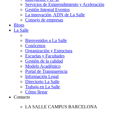
Servicios de Emprendimiento y Aceleración
Gestión Integral Eventos
La innovación, ADN de La Salle
Consejo de empresas
Blogs
La Salle
Bienvenidos a La Salle
Conócenos
Organización y Estructura
Escuelas y Facultades
Gestión de la calidad
Modelo Académico
Portal de Transparencia
Información Legal
Directorio La Salle
Trabaja en La Salle
Cómo llegar
Contacto
LA SALLE CAMPUS BARCELONA