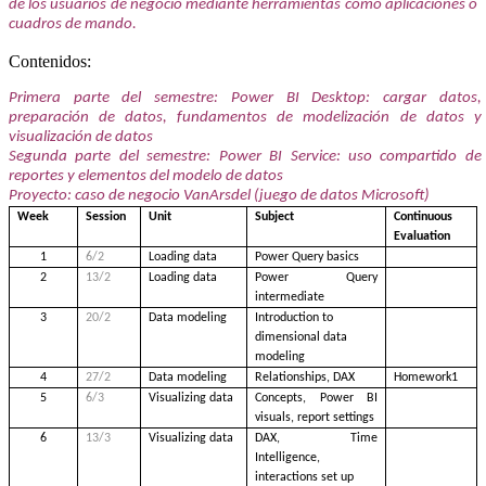
de los usuarios de negocio mediante herramientas como aplicaciones o
cuadros de mando.
Contenidos:
Primera parte del semestre: Power BI Desktop: cargar datos,
preparación de datos, fundamentos de modelización de datos y
visualización de datos
Segunda parte del semestre: Power BI Service: uso compartido de
reportes y elementos del modelo de datos
Proyecto: caso de negocio VanArsdel (juego de datos Microsoft)
Week
Session
Unit
Subject
Continuous
Evaluation
1
6/2
Loading data
Power Query basics
2
13/2
Loading data
Power Query
intermediate
3
20/2
Data modeling
Introduction to
dimensional data
modeling
4
27/2
Data modeling
Relationships, DAX
Homework1
5
6/3
Visualizing data
Concepts, Power BI
visuals, report settings
6
13/3
Visualizing data
DAX, Time
Intelligence,
interactions set up