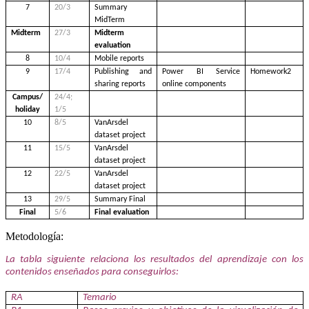
7
20/3
Summary
MidTerm
Midterm
27/3
Midterm
evaluation
8
10/4
Mobile reports
9
17/4
Publishing and
Power BI Service
Homework2
sharing reports
online components
Campus/
24/4;
holiday
1/5
10
8/5
VanArsdel
dataset project
11
15/5
VanArsdel
dataset project
12
22/5
VanArsdel
dataset project
13
29/5
Summary Final
Final
5/6
Final evaluation
Metodología:
La tabla siguiente relaciona los resultados del aprendizaje con los
contenidos enseñados para conseguirlos:
RA
Temario