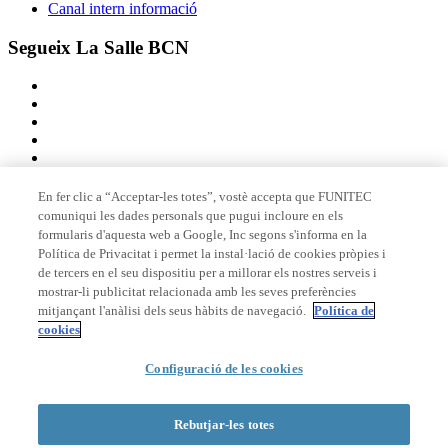
Canal intern informació
Segueix La Salle BCN
En fer clic a “Acceptar-les totes”, vostè accepta que FUNITEC
comuniqui les dades personals que pugui incloure en els
Membre de
formularis d'aquesta web a Google, Inc segons s'informa en la
Política de Privacitat i permet la instal·lació de cookies pròpies i
de tercers en el seu dispositiu per a millorar els nostres serveis i
mostrar-li publicitat relacionada amb les seves preferències
Acreditacions
mitjançant l'anàlisi dels seus hàbits de navegació.
Política de
cookies
Configuració de les cookies
© 2026 La Salle Campus Barcelona - URL |
Avís legal
|
Política de
privacitat
|
Política de cookies
Rebutjar-les totes
Formulari de cerca