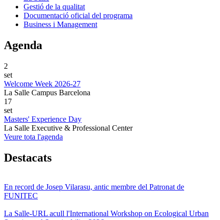
Gestió de la qualitat
Documentació oficial del programa
Business i Management
Agenda
2
set
Welcome Week 2026-27
La Salle Campus Barcelona
17
set
Masters' Experience Day
La Salle Executive & Professional Center
Veure tota l'agenda
Destacats
En record de Josep Vilarasu, antic membre del Patronat de
FUNITEC
La Salle-URL acull l'International Workshop on Ecological Urban