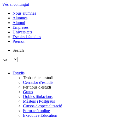
Vés al contingut
Nous alumnes
Alumnes
Alumni
Empreses
Universitats
Escoles i famílies
Premsa
Search
Estudis
Troba el teu estudi
Cercador d'estudis
Per tipus d'estudi
Graus
Dobles titulacions
Màsters i Postgraus
Cursos d'especialització
Formació online
Executive Education