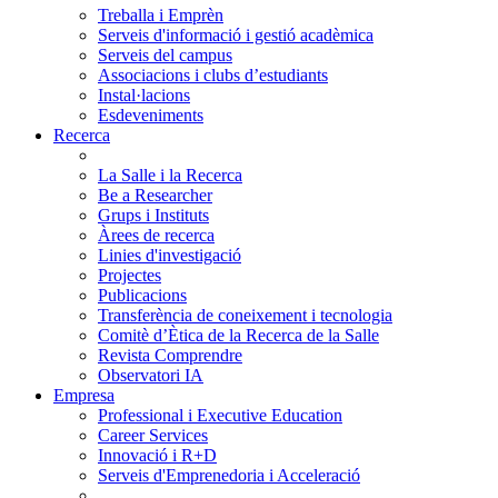
Treballa i Emprèn
Serveis d'informació i gestió acadèmica
Serveis del campus
Associacions i clubs d’estudiants
Instal·lacions
Esdeveniments
Recerca
La Salle i la Recerca
Be a Researcher
Grups i Instituts
Àrees de recerca
Linies d'investigació
Projectes
Publicacions
Transferència de coneixement i tecnologia
Comitè d’Ètica de la Recerca de la Salle
Revista Comprendre
Observatori IA
Empresa
Professional i Executive Education
Career Services
Innovació i R+D
Serveis d'Emprenedoria i Acceleració