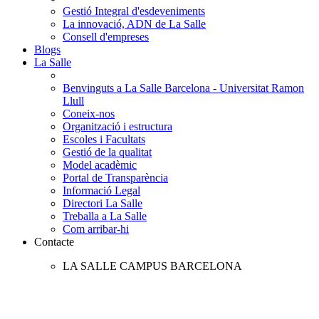
Gestió Integral d'esdeveniments
La innovació, ADN de La Salle
Consell d'empreses
Blogs
La Salle
Benvinguts a La Salle Barcelona - Universitat Ramon
Llull
Coneix-nos
Organització i estructura
Escoles i Facultats
Gestió de la qualitat
Model acadèmic
Portal de Transparència
Informació Legal
Directori La Salle
Treballa a La Salle
Com arribar-hi
Contacte
LA SALLE CAMPUS BARCELONA