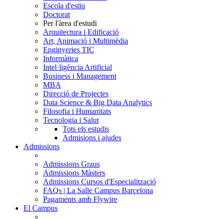
Escola d'estiu
Doctorat
Per l'àrea d'estudi
Arquitectura i Edificació
Art, Animació i Multimèdia
Enginyeries TIC
Informàtica
Intel·ligència Artificial
Business i Management
MBA
Direcció de Projectes
Data Science & Big Data Analytics
Filosofia i Humanitats
Tecnologia i Salut
Tots els estudis
Admisions i ajudes
Admissions
Admissions Graus
Admissions Màsters
Admissions Cursos d'Especialització
FAQs | La Salle Campus Barcelona
Pagaments amb Flywire
El Campus