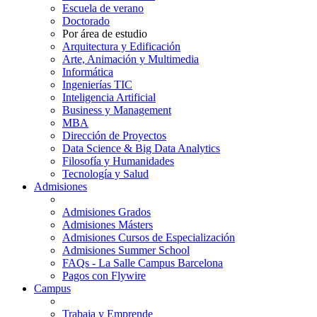
Escuela de verano
Doctorado
Por área de estudio
Arquitectura y Edificación
Arte, Animación y Multimedia
Informática
Ingenierías TIC
Inteligencia Artificial
Business y Management
MBA
Dirección de Proyectos
Data Science & Big Data Analytics
Filosofía y Humanidades
Tecnología y Salud
Admisiones
Admisiones Grados
Admisiones Másters
Admisiones Cursos de Especialización
Admisiones Summer School
FAQs - La Salle Campus Barcelona
Pagos con Flywire
Campus
Trabaja y Emprende