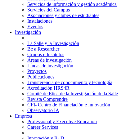
Servicios de información y gestión académica
Servicios del Campus
Asociaciones y clubes de estudiantes
Instalaciones
Eventos
Investigación
La Salle y la Investigación
Be a Researcher
Grupos e Institutos
Áreas de investigación
Líneas de investigación
Proyectos
Publicaciones
Transferencia de conocimiento y tecnología
Acreditación HRS4R
Comité de Ética de la Investigación de la Salle
Revista Comprendre
CFI- Centro de Financiación e Innovación
Observatorio IA
Empresa
Professional y Executive Education
Career Services
Innovación y R+D