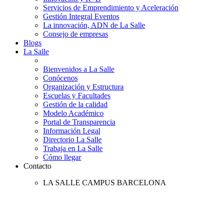
Servicios de Emprendimiento y Aceleración
Gestión Integral Eventos
La innovación, ADN de La Salle
Consejo de empresas
Blogs
La Salle
Bienvenidos a La Salle
Conócenos
Organización y Estructura
Escuelas y Facultades
Gestión de la calidad
Modelo Académico
Portal de Transparencia
Información Legal
Directorio La Salle
Trabaja en La Salle
Cómo llegar
Contacto
LA SALLE CAMPUS BARCELONA