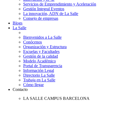
Servicios de Emprendimiento y Aceleración
Gestión Integral Eventos
La innovación, ADN de La Salle
Consejo de empresas
Blogs
La Salle
Bienvenidos a La Salle
Conócenos
Organización y Estructura
Escuelas y Facultades
Gestión de la calidad
Modelo Académico
Portal de Transparencia
Información Legal
Directorio La Salle
Trabaja en La Salle
Cómo llegar
Contacto
LA SALLE CAMPUS BARCELONA