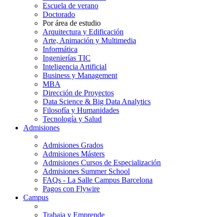
Escuela de verano
Doctorado
Por área de estudio
Arquitectura y Edificación
Arte, Animación y Multimedia
Informática
Ingenierías TIC
Inteligencia Artificial
Business y Management
MBA
Dirección de Proyectos
Data Science & Big Data Analytics
Filosofía y Humanidades
Tecnología y Salud
Admisiones
Admisiones Grados
Admisiones Másters
Admisiones Cursos de Especialización
Admisiones Summer School
FAQs - La Salle Campus Barcelona
Pagos con Flywire
Campus
Trabaja y Emprende