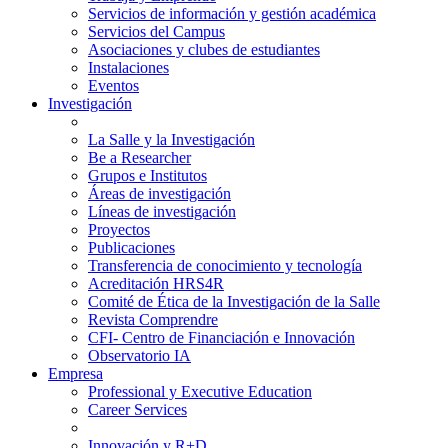
Servicios de información y gestión académica
Servicios del Campus
Asociaciones y clubes de estudiantes
Instalaciones
Eventos
Investigación
La Salle y la Investigación
Be a Researcher
Grupos e Institutos
Áreas de investigación
Líneas de investigación
Proyectos
Publicaciones
Transferencia de conocimiento y tecnología
Acreditación HRS4R
Comité de Ética de la Investigación de la Salle
Revista Comprendre
CFI- Centro de Financiación e Innovación
Observatorio IA
Empresa
Professional y Executive Education
Career Services
Innovación y R+D