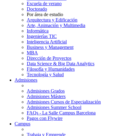
Escuela de verano
Doctorado
Por área de estudio
Arquitectura y Edificación
Arte, Animación y Multimedia
Informática
Ingenierías TIC
Inteligencia Artificial
Business y Management
MBA
Dirección de Proyectos
Data Science & Big Data Analytics
Filosofía y Humanidades
Tecnología y Salud
Admisiones
Admisiones Grados
Admisiones Másters
Admisiones Cursos de Especialización
Admisiones Summer School
FAQs - La Salle Campus Barcelona
Pagos con Flywire
Campus
Trabaja y Emprende