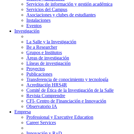
Servicios de información y gestión académica
Servicios del Campus
Asociaciones y clubes de estudiantes
Instalaciones
Eventos
Investigación
La Salle y la Investigación
Be a Researcher
Grupos e Institutos
Áreas de investigación
Líneas de investigación
Proyectos
Publicaciones
Transferencia de conocimiento y tecnología
Acreditación HRS4R
Comité de Ética de la Investigación de la Salle
Revista Comprendre
CFI- Centro de Financiación e Innovación
Observatorio IA
Empresa
Professional y Executive Education
Career Services
Innovación y R+D