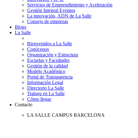
Servicios de Emprendimiento y Aceleración
Gestión Integral Eventos
La innovación, ADN de La Salle
Consejo de empresas
Blogs
La Salle
Bienvenidos a La Salle
Conócenos
Organización y Estructura
Escuelas y Facultades
Gestión de la calidad
Modelo Académico
Portal de Transparencia
Información Legal
Directorio La Salle
Trabaja en La Salle
Cómo llegar
Contacto
LA SALLE CAMPUS BARCELONA