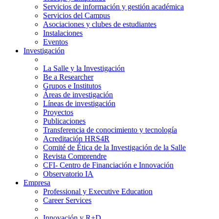
Servicios de información y gestión académica
Servicios del Campus
Asociaciones y clubes de estudiantes
Instalaciones
Eventos
Investigación
La Salle y la Investigación
Be a Researcher
Grupos e Institutos
Áreas de investigación
Líneas de investigación
Proyectos
Publicaciones
Transferencia de conocimiento y tecnología
Acreditación HRS4R
Comité de Ética de la Investigación de la Salle
Revista Comprendre
CFI- Centro de Financiación e Innovación
Observatorio IA
Empresa
Professional y Executive Education
Career Services
Innovación y R+D