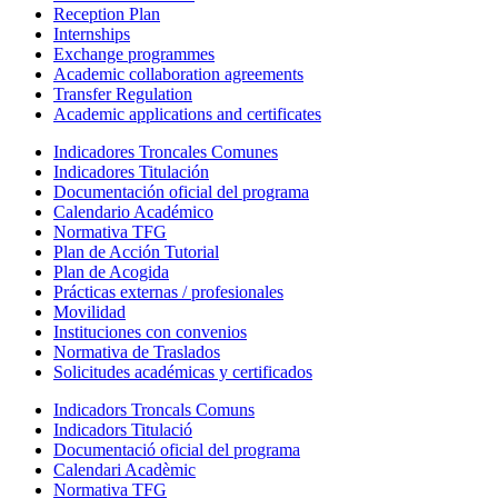
Reception Plan
Internships
Exchange programmes
Academic collaboration agreements
Transfer Regulation
Academic applications and certificates
Indicadores Troncales Comunes
Indicadores Titulación
Documentación oficial del programa
Calendario Académico
Normativa TFG
Plan de Acción Tutorial
Plan de Acogida
Prácticas externas / profesionales
Movilidad
Instituciones con convenios
Normativa de Traslados
Solicitudes académicas y certificados
Indicadors Troncals Comuns
Indicadors Titulació
Documentació oficial del programa
Calendari Acadèmic
Normativa TFG