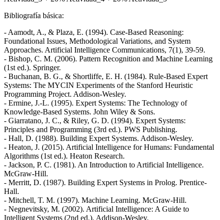
Bibliografía básica:
- Aamodt, A., & Plaza, E. (1994). Case-Based Reasoning:
Foundational Issues, Methodological Variations, and System
Approaches. Artificial Intelligence Communications, 7(1), 39-59.
- Bishop, C. M. (2006). Pattern Recognition and Machine Learning
(1st ed.). Springer.
- Buchanan, B. G., & Shortliffe, E. H. (1984). Rule-Based Expert
Systems: The MYCIN Experiments of the Stanford Heuristic
Programming Project. Addison-Wesley.
- Ermine, J.-L. (1995). Expert Systems: The Technology of
Knowledge-Based Systems. John Wiley & Sons.
- Giarratano, J. C., & Riley, G. D. (1994). Expert Systems:
Principles and Programming (3rd ed.). PWS Publishing.
- Hall, D. (1988). Building Expert Systems. Addison-Wesley.
- Heaton, J. (2015). Artificial Intelligence for Humans: Fundamental
Algorithms (1st ed.). Heaton Research.
- Jackson, P. C. (1981). An Introduction to Artificial Intelligence.
McGraw-Hill.
- Merritt, D. (1987). Building Expert Systems in Prolog. Prentice-
Hall.
- Mitchell, T. M. (1997). Machine Learning. McGraw-Hill.
- Negnevitsky, M. (2002). Artificial Intelligence: A Guide to
Intelligent Systems (2nd ed.). Addison-Wesley.