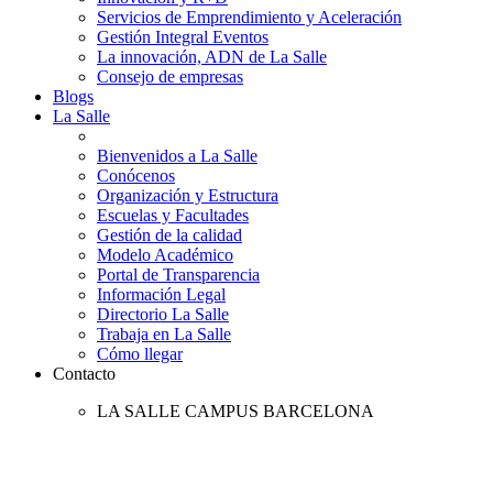
Servicios de Emprendimiento y Aceleración
Gestión Integral Eventos
La innovación, ADN de La Salle
Consejo de empresas
Blogs
La Salle
Bienvenidos a La Salle
Conócenos
Organización y Estructura
Escuelas y Facultades
Gestión de la calidad
Modelo Académico
Portal de Transparencia
Información Legal
Directorio La Salle
Trabaja en La Salle
Cómo llegar
Contacto
LA SALLE CAMPUS BARCELONA