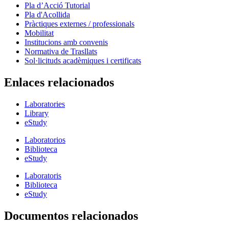
Pla d’Acció Tutorial
Pla d'Acollida
Pràctiques externes / professionals
Mobilitat
Institucions amb convenis
Normativa de Trasllats
Sol·licituds acadèmiques i certificats
Enlaces relacionados
Laboratories
Library
eStudy
Laboratorios
Biblioteca
eStudy
Laboratoris
Biblioteca
eStudy
Documentos relacionados