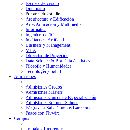
Escuela de verano
Doctorado
Por área de estudio
Arquitectura y Edificación
Arte, Animación y Multimedia
Informática
Ingenierías TIC
Inteligencia Artificial
Business y Management
MBA
Dirección de Proyectos
Data Science & Big Data Analytics
Filosofía y Humanidades
Tecnología y Salud
Admisiones
Admisiones Grados
Admisiones Másters
Admisiones Cursos de Especialización
Admisiones Summer School
FAQs - La Salle Campus Barcelona
Pagos con Flywire
Campus
Trabaja y Emprende