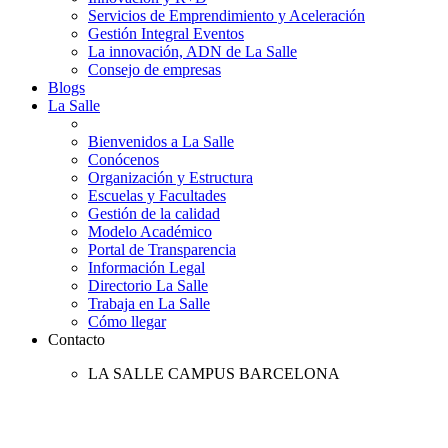
Servicios de Emprendimiento y Aceleración
Gestión Integral Eventos
La innovación, ADN de La Salle
Consejo de empresas
Blogs
La Salle
Bienvenidos a La Salle
Conócenos
Organización y Estructura
Escuelas y Facultades
Gestión de la calidad
Modelo Académico
Portal de Transparencia
Información Legal
Directorio La Salle
Trabaja en La Salle
Cómo llegar
Contacto
LA SALLE CAMPUS BARCELONA