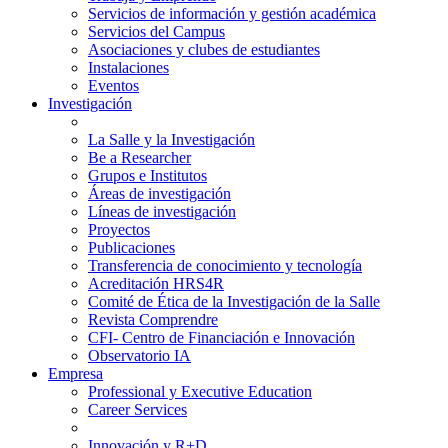
Servicios de información y gestión académica
Servicios del Campus
Asociaciones y clubes de estudiantes
Instalaciones
Eventos
Investigación
La Salle y la Investigación
Be a Researcher
Grupos e Institutos
Áreas de investigación
Líneas de investigación
Proyectos
Publicaciones
Transferencia de conocimiento y tecnología
Acreditación HRS4R
Comité de Ética de la Investigación de la Salle
Revista Comprendre
CFI- Centro de Financiación e Innovación
Observatorio IA
Empresa
Professional y Executive Education
Career Services
Innovación y R+D