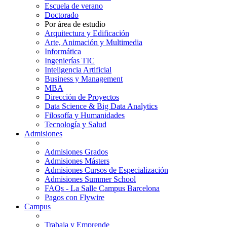
Escuela de verano
Doctorado
Por área de estudio
Arquitectura y Edificación
Arte, Animación y Multimedia
Informática
Ingenierías TIC
Inteligencia Artificial
Business y Management
MBA
Dirección de Proyectos
Data Science & Big Data Analytics
Filosofía y Humanidades
Tecnología y Salud
Admisiones
Admisiones Grados
Admisiones Másters
Admisiones Cursos de Especialización
Admisiones Summer School
FAQs - La Salle Campus Barcelona
Pagos con Flywire
Campus
Trabaja y Emprende