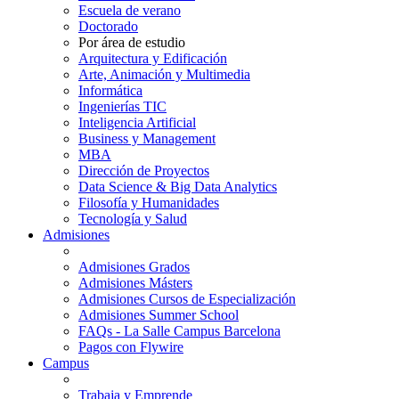
Escuela de verano
Doctorado
Por área de estudio
Arquitectura y Edificación
Arte, Animación y Multimedia
Informática
Ingenierías TIC
Inteligencia Artificial
Business y Management
MBA
Dirección de Proyectos
Data Science & Big Data Analytics
Filosofía y Humanidades
Tecnología y Salud
Admisiones
Admisiones Grados
Admisiones Másters
Admisiones Cursos de Especialización
Admisiones Summer School
FAQs - La Salle Campus Barcelona
Pagos con Flywire
Campus
Trabaja y Emprende