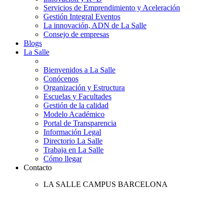
Servicios de Emprendimiento y Aceleración
Gestión Integral Eventos
La innovación, ADN de La Salle
Consejo de empresas
Blogs
La Salle
Bienvenidos a La Salle
Conócenos
Organización y Estructura
Escuelas y Facultades
Gestión de la calidad
Modelo Académico
Portal de Transparencia
Información Legal
Directorio La Salle
Trabaja en La Salle
Cómo llegar
Contacto
LA SALLE CAMPUS BARCELONA