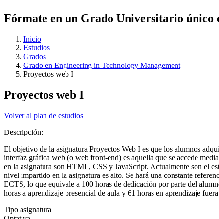
Fórmate en un Grado Universitario único 
Inicio
Estudios
Grados
Grado en Engineering in Technology Management
Proyectos web I
Proyectos web I
Volver al plan de estudios
Descripción:
El objetivo de la asignatura Proyectos Web I es que los alumnos adqui
interfaz gráfica web (o web front-end) es aquella que se accede media
en la asignatura son HTML, CSS y JavaScript. Actualmente son el est
nivel impartido en la asignatura es alto. Se hará una constante refere
ECTS, lo que equivale a 100 horas de dedicación por parte del alumno.
horas a aprendizaje presencial de aula y 61 horas en aprendizaje fuer
Tipo asignatura
Optativa