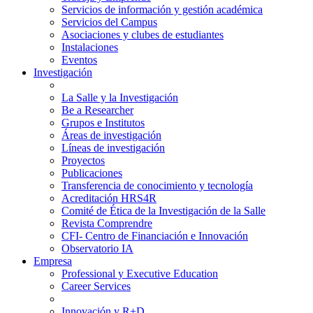
Servicios de información y gestión académica
Servicios del Campus
Asociaciones y clubes de estudiantes
Instalaciones
Eventos
Investigación
La Salle y la Investigación
Be a Researcher
Grupos e Institutos
Áreas de investigación
Líneas de investigación
Proyectos
Publicaciones
Transferencia de conocimiento y tecnología
Acreditación HRS4R
Comité de Ética de la Investigación de la Salle
Revista Comprendre
CFI- Centro de Financiación e Innovación
Observatorio IA
Empresa
Professional y Executive Education
Career Services
Innovación y R+D