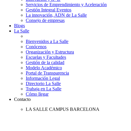
Servicios de Emprendimiento y Aceleración
Gestión Integral Eventos
La innovación, ADN de La Salle
Consejo de empresas
Blogs
La Salle
Bienvenidos a La Salle
Conócenos
Organización y Estructura
Escuelas y Facultades
Gestión de la calidad
Modelo Académico
Portal de Transparencia
Información Legal
Directorio La Salle
Trabaja en La Salle
Cómo llegar
Contacto
LA SALLE CAMPUS BARCELONA