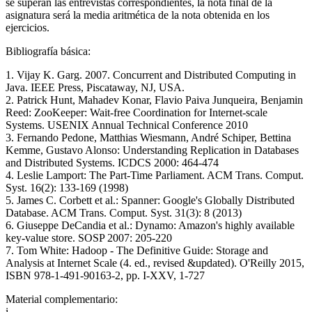
se superan las entrevistas correspondientes, la nota final de la
asignatura será la media aritmética de la nota obtenida en los
ejercicios.
Bibliografía básica:
1. Vijay K. Garg. 2007. Concurrent and Distributed Computing in
Java. IEEE Press, Piscataway, NJ, USA.
2. Patrick Hunt, Mahadev Konar, Flavio Paiva Junqueira, Benjamin
Reed: ZooKeeper: Wait-free Coordination for Internet-scale
Systems. USENIX Annual Technical Conference 2010
3. Fernando Pedone, Matthias Wiesmann, André Schiper, Bettina
Kemme, Gustavo Alonso: Understanding Replication in Databases
and Distributed Systems. ICDCS 2000: 464-474
4. Leslie Lamport: The Part-Time Parliament. ACM Trans. Comput.
Syst. 16(2): 133-169 (1998)
5. James C. Corbett et al.: Spanner: Google's Globally Distributed
Database. ACM Trans. Comput. Syst. 31(3): 8 (2013)
6. Giuseppe DeCandia et al.: Dynamo: Amazon's highly available
key-value store. SOSP 2007: 205-220
7. Tom White: Hadoop - The Definitive Guide: Storage and
Analysis at Internet Scale (4. ed., revised &updated). O'Reilly 2015,
ISBN 978-1-491-90163-2, pp. I-XXV, 1-727
Material complementario:
i