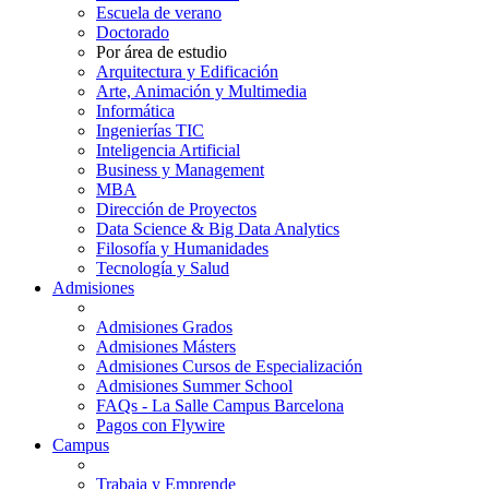
Escuela de verano
Doctorado
Por área de estudio
Arquitectura y Edificación
Arte, Animación y Multimedia
Informática
Ingenierías TIC
Inteligencia Artificial
Business y Management
MBA
Dirección de Proyectos
Data Science & Big Data Analytics
Filosofía y Humanidades
Tecnología y Salud
Admisiones
Admisiones Grados
Admisiones Másters
Admisiones Cursos de Especialización
Admisiones Summer School
FAQs - La Salle Campus Barcelona
Pagos con Flywire
Campus
Trabaja y Emprende