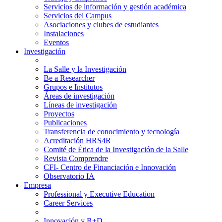
Servicios de información y gestión académica
Servicios del Campus
Asociaciones y clubes de estudiantes
Instalaciones
Eventos
Investigación
La Salle y la Investigación
Be a Researcher
Grupos e Institutos
Áreas de investigación
Líneas de investigación
Proyectos
Publicaciones
Transferencia de conocimiento y tecnología
Acreditación HRS4R
Comité de Ética de la Investigación de la Salle
Revista Comprendre
CFI- Centro de Financiación e Innovación
Observatorio IA
Empresa
Professional y Executive Education
Career Services
Innovación y R+D