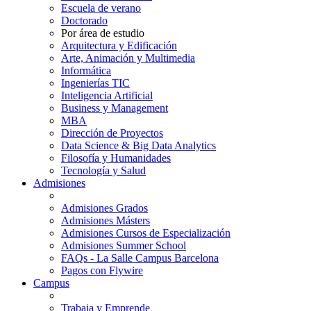
Escuela de verano
Doctorado
Por área de estudio
Arquitectura y Edificación
Arte, Animación y Multimedia
Informática
Ingenierías TIC
Inteligencia Artificial
Business y Management
MBA
Dirección de Proyectos
Data Science & Big Data Analytics
Filosofía y Humanidades
Tecnología y Salud
Admisiones
Admisiones Grados
Admisiones Másters
Admisiones Cursos de Especialización
Admisiones Summer School
FAQs - La Salle Campus Barcelona
Pagos con Flywire
Campus
Trabaja y Emprende