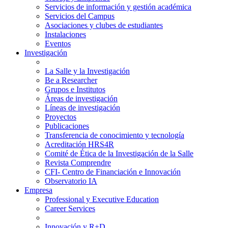
Servicios de información y gestión académica
Servicios del Campus
Asociaciones y clubes de estudiantes
Instalaciones
Eventos
Investigación
La Salle y la Investigación
Be a Researcher
Grupos e Institutos
Áreas de investigación
Líneas de investigación
Proyectos
Publicaciones
Transferencia de conocimiento y tecnología
Acreditación HRS4R
Comité de Ética de la Investigación de la Salle
Revista Comprendre
CFI- Centro de Financiación e Innovación
Observatorio IA
Empresa
Professional y Executive Education
Career Services
Innovación y R+D