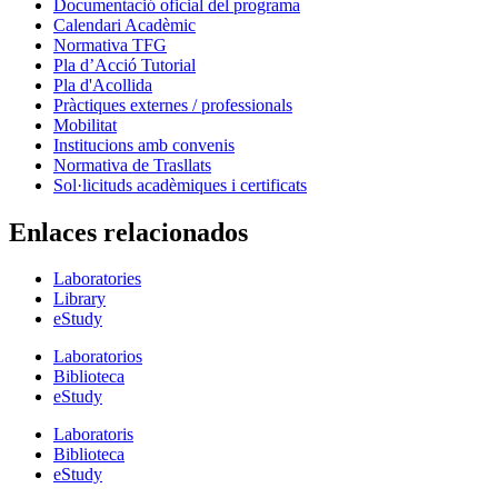
Documentació oficial del programa
Calendari Acadèmic
Normativa TFG
Pla d’Acció Tutorial
Pla d'Acollida
Pràctiques externes / professionals
Mobilitat
Institucions amb convenis
Normativa de Trasllats
Sol·licituds acadèmiques i certificats
Enlaces relacionados
Laboratories
Library
eStudy
Laboratorios
Biblioteca
eStudy
Laboratoris
Biblioteca
eStudy