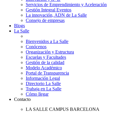
Servicios de Emprendimiento y Aceleración
Gestión Integral Eventos
La innovación, ADN de La Salle
Consejo de empresas
Blogs
La Salle
Bienvenidos a La Salle
Conócenos
Organización y Estructura
Escuelas y Facultades
Gestión de la calidad
Modelo Académico
Portal de Transparencia
Información Legal
Directorio La Salle
Trabaja en La Salle
Cómo llegar
Contacto
LA SALLE CAMPUS BARCELONA