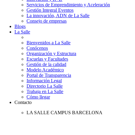
Servicios de Emprendimiento y Aceleración
Gestión Integral Eventos
La innovación, ADN de La Salle
Consejo de empresas
Blogs
La Salle
Bienvenidos a La Salle
Conócenos
Organización y Estructura
Escuelas y Facultades
Gestión de la calidad
Modelo Académico
Portal de Transparencia
Información Legal
Directorio La Salle
Trabaja en La Salle
Cómo llegar
Contacto
LA SALLE CAMPUS BARCELONA