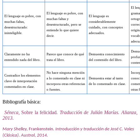
El len
El lenguaje es pobre, con
gramat
El lenguaje es pobre, con
El lenguaje es
muchas faltas y
ortog
muchas faltas,
considerablemente
desestructurado, pero se
correc
desestructurado:
cuidado, con conceptos
entiende lo que quiere
origin
ininteligible.
adecuados.
decir.
vocabu
adecu
Demue
Claramente no ha
Parece que conoce de qué
Demuestra conocimiento
profu
entendido nada del libro.
trata el libro.
del contenido del libro.
conten
No hace ninguna mención
Incor
Contradice los elementos
a lo comentado en clase ni
Demuestra estar al tanto
conoc
clave de interpretación
incorpora otras referencias
de lo comentado en clase.
comen
comentados en clase.
o fuentes.
otras 
Bibliografía básica:
Séneca,
Sobre la felicidad
. Traducción de Julián Marías. Alianza,
2013.
Mary Shelley,
Frankenstein
. Introducción y traducción de José C. Vales
(Clásica).
Austral, 2014.