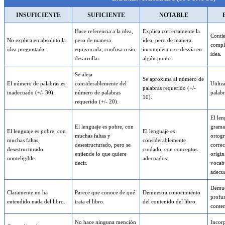
INSUFICIENTE
SUFICIENTE
NOTABLE
Hace referencia a la idea,
Explica correctamente la
Conti
No explica en absoluto la
pero de manera
idea, pero de manera
comple
idea preguntada.
equivocada, confusa o sin
incompleta o se desvía en
idea.
desarrollar.
algún punto.
Se aleja
Se aproxima al número de
El número de palabras es
considerablemente del
Utiliz
palabras requerido (+/-
inadecuado (+/- 30).
número de palabras
palabr
10).
requerido (+/- 20).
El len
El lenguaje es pobre, con
gramat
El lenguaje es pobre, con
El lenguaje es
muchas faltas y
ortog
muchas faltas,
considerablemente
desestructurado, pero se
correc
desestructurado:
cuidado, con conceptos
entiende lo que quiere
origin
ininteligible.
adecuados.
decir.
vocabu
adecu
Demue
Claramente no ha
Parece que conoce de qué
Demuestra conocimiento
profu
entendido nada del libro.
trata el libro.
del contenido del libro.
conten
No hace ninguna mención
Incor