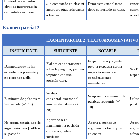
Contradice elementos
a lo comentado en clase ni
Demuestra estar al tanto
conoc
clave de interpretación
incorpora otras referencias
de lo comentado en clase.
comen
comentados en clase.
o fuentes.
otras 
Examen parcial 2
EXAMEN PARCIAL 2: TEXTO ARGUMENTATIVO (7
INSUFICIENTE
SUFICIENTE
NOTABLE
Responde a la pregunta,
Elabora consideraciones
Demuestra que no ha
pero la respuesta deriva
sobre la pregunta, pero no
Se ciñ
entendido la pregunta y
mayoritariamente en
responde con una
respo
no responde a ella.
consideraciones
posición clara.
secundarias.
Se aleja
Se aproxima al número de
El número de palabras es
considerablemente del
Utiliz
palabras requerido (+/-
inadecuado (+/- 30).
número de palabras (+/-
palabr
10).
20).
Aporta solo un
No aporta ningún tipo de
Aporta al menos un
Aport
argumento; la posición
argumento para justificar
argumento a favor y otro
argume
contraria queda sin
su posición.
en contra.
a favo
justificar.