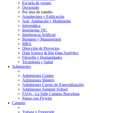
Escuela de verano
Doctorado
Por área de estudio
Arquitectura y Edificación
Arte, Animación y Multimedia
Informática
Ingenierías TIC
Inteligencia Artificial
Business y Management
MBA
Dirección de Proyectos
Data Science & Big Data Analytics
Filosofía y Humanidades
Tecnología y Salud
Admisiones
Admisiones Grados
Admisiones Másters
Admisiones Cursos de Especialización
Admisiones Summer School
FAQs - La Salle Campus Barcelona
Pagos con Flywire
Campus
Trabaja y Emprende