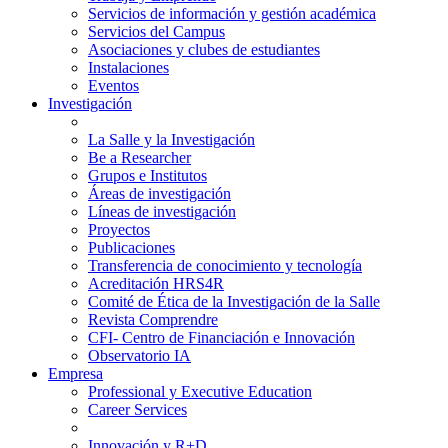
Servicios de información y gestión académica
Servicios del Campus
Asociaciones y clubes de estudiantes
Instalaciones
Eventos
Investigación
La Salle y la Investigación
Be a Researcher
Grupos e Institutos
Áreas de investigación
Líneas de investigación
Proyectos
Publicaciones
Transferencia de conocimiento y tecnología
Acreditación HRS4R
Comité de Ética de la Investigación de la Salle
Revista Comprendre
CFI- Centro de Financiación e Innovación
Observatorio IA
Empresa
Professional y Executive Education
Career Services
Innovación y R+D