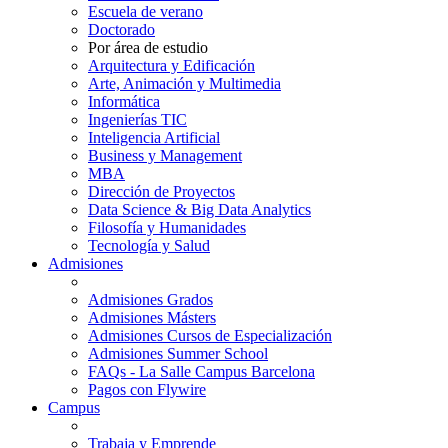
Escuela de verano
Doctorado
Por área de estudio
Arquitectura y Edificación
Arte, Animación y Multimedia
Informática
Ingenierías TIC
Inteligencia Artificial
Business y Management
MBA
Dirección de Proyectos
Data Science & Big Data Analytics
Filosofía y Humanidades
Tecnología y Salud
Admisiones
Admisiones Grados
Admisiones Másters
Admisiones Cursos de Especialización
Admisiones Summer School
FAQs - La Salle Campus Barcelona
Pagos con Flywire
Campus
Trabaja y Emprende