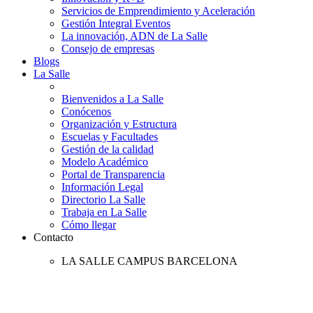
Servicios de Emprendimiento y Aceleración
Gestión Integral Eventos
La innovación, ADN de La Salle
Consejo de empresas
Blogs
La Salle
Bienvenidos a La Salle
Conócenos
Organización y Estructura
Escuelas y Facultades
Gestión de la calidad
Modelo Académico
Portal de Transparencia
Información Legal
Directorio La Salle
Trabaja en La Salle
Cómo llegar
Contacto
LA SALLE CAMPUS BARCELONA