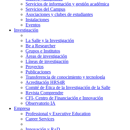
Servicios de información y gestión académica
Servicios del Campus
Asociaciones y clubes de estudiantes
Instalaciones
Eventos
Investigación
La Salle y la Investigación
Be a Researcher
Grupos e Institutos
Áreas de investigación
Líneas de investigación
Proyectos
Publicaciones
Transferencia de conocimiento y tecnología
Acreditación HRS4R
Comité de Ética de la Investigación de la Salle
Revista Comprendre
CFI- Centro de Financiación e Innovación
Observatorio IA
Empresa
Professional y Executive Education
Career Services
Innovación y R+D