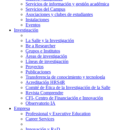
Servicios de información y gestión académica
Servicios del Campus
Asociaciones y clubes de estudiantes
Instalaciones
Eventos
Investigación
La Salle y la Investigación
Be a Researcher
Grupos e Institutos
Áreas de investigación
Líneas de investigación
Proyectos
Publicaciones
Transferencia de conocimiento y tecnología
Acreditación HRS4R
Comité de Ética de la Investigación de la Salle
Revista Comprendre
CFI- Centro de Financiación e Innovación
Observatorio IA
Empresa
Professional y Executive Education
Career Services
Innovación y R+D