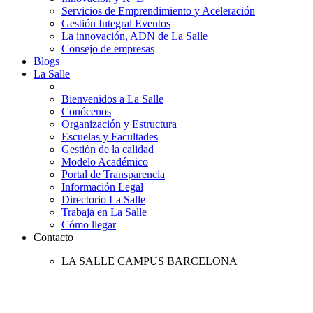
Servicios de Emprendimiento y Aceleración
Gestión Integral Eventos
La innovación, ADN de La Salle
Consejo de empresas
Blogs
La Salle
Bienvenidos a La Salle
Conócenos
Organización y Estructura
Escuelas y Facultades
Gestión de la calidad
Modelo Académico
Portal de Transparencia
Información Legal
Directorio La Salle
Trabaja en La Salle
Cómo llegar
Contacto
LA SALLE CAMPUS BARCELONA