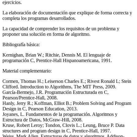
ejercicios.
La elaboración de documentación que explique de forma correcta y
completa los programas desarrollados.
La capacidad de comprender los requisitos de un problema y
proponer una solución en forma de algoritmo.
Bibliografía básica:
Kernighan, Brian W.; Ritchie, Dennis M. El lenguaje de
programación C, Prentice-Hall Hispanoamericana, 1991.
Material complementario:
Cormen, Thomas H.; Leiserson Charles E.; Rivest Ronald L; Stein
Clifford. Introduction to Algorithms, The MIT Press, 2009.
García-Bermejo, J.R. Programación Estructurada en C,
Pearson/Prentice-Hall, 2008.
Hanly, Jerry R.; Koffman, Elliot B.; Problem Solving and Program
Design in C, Pearson Education, 2013.
Joyanes, L. Fundamentos de la programación. Algoritmos y
Estructura de Datos, McGraw-Hill, 2008.
Kruse, Robert Leroy; Tondon, Clovis L.; Leung, Bruce P. Data
structures and program design in C, Prentice-Hall, 1997.
Weiss, Mark Allen. Estructuras de datos y algoritmos, Addison-