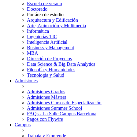
Escuela de verano
Doctorado
Por área de estudio
Arquitectura y Edificación
Arte, Animación y Multimedia
Informática
Ingenierías TIC
Inteligencia Artificial
Business y Management
MBA
Dirección de Proyectos
Data Science & Big Data Analytics
Filosofía y Humanidades
Tecnología y Salud
Admisiones
Admisiones Grados
Admisiones Másters
Admisiones Cursos de Especialización
Admisiones Summer School
FAQs - La Salle Campus Barcelona
Pagos con Flywire
Campus
Trabaja y Emprende