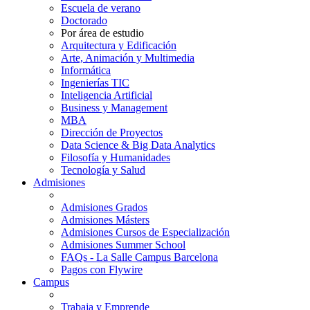
Escuela de verano
Doctorado
Por área de estudio
Arquitectura y Edificación
Arte, Animación y Multimedia
Informática
Ingenierías TIC
Inteligencia Artificial
Business y Management
MBA
Dirección de Proyectos
Data Science & Big Data Analytics
Filosofía y Humanidades
Tecnología y Salud
Admisiones
Admisiones Grados
Admisiones Másters
Admisiones Cursos de Especialización
Admisiones Summer School
FAQs - La Salle Campus Barcelona
Pagos con Flywire
Campus
Trabaja y Emprende