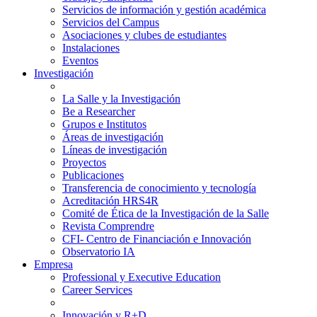
Servicios de información y gestión académica
Servicios del Campus
Asociaciones y clubes de estudiantes
Instalaciones
Eventos
Investigación
La Salle y la Investigación
Be a Researcher
Grupos e Institutos
Áreas de investigación
Líneas de investigación
Proyectos
Publicaciones
Transferencia de conocimiento y tecnología
Acreditación HRS4R
Comité de Ética de la Investigación de la Salle
Revista Comprendre
CFI- Centro de Financiación e Innovación
Observatorio IA
Empresa
Professional y Executive Education
Career Services
Innovación y R+D