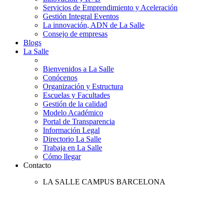
Servicios de Emprendimiento y Aceleración
Gestión Integral Eventos
La innovación, ADN de La Salle
Consejo de empresas
Blogs
La Salle
Bienvenidos a La Salle
Conócenos
Organización y Estructura
Escuelas y Facultades
Gestión de la calidad
Modelo Académico
Portal de Transparencia
Información Legal
Directorio La Salle
Trabaja en La Salle
Cómo llegar
Contacto
LA SALLE CAMPUS BARCELONA